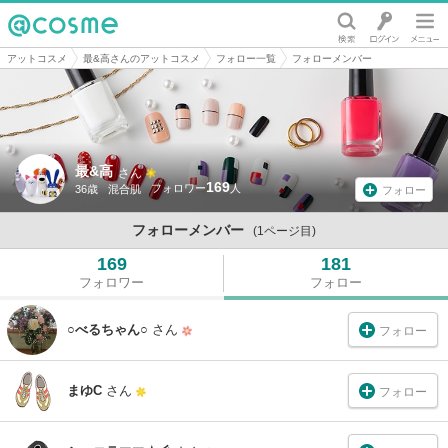
@cosme
アットコスメ
最&高さんのアットコスメ
フォロー一覧
フォローメンバー
最&高
さん
169
36歳
混合肌
フォロー
フォローメンバー
(1ページ目)
169
181
フォロワー
フォロー
○べるちゃん○
さん
フォロー
まゆC
さん
フォロー