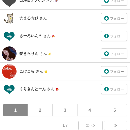
LOVEラブリン
さん
フォロー
☆まる☆彡
さん
フォロー
さーろいん＊
さん
フォロー
髪きらりん
さん
フォロー
こけこら
さん
フォロー
くりきんとーん
さん
フォロー
1
2
3
4
5
1/7
次へ