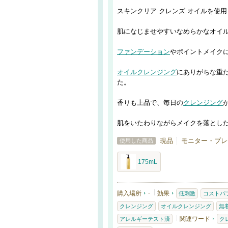
スキンクリア クレンズ オイルを使
肌になじませやすいなめらかなオイ
ファンデーション
やポイントメイク
オイルクレンジング
にありがちな重
た。
香りも上品で、毎日の
クレンジング
肌をいたわりながらメイクを落とし
現品
モニター・プレ
使用した商品
175mL
購入場所
-
効果
低刺激
コストパ
クレンジング
オイルクレンジング
無
関連ワード
アレルギーテスト済
ク