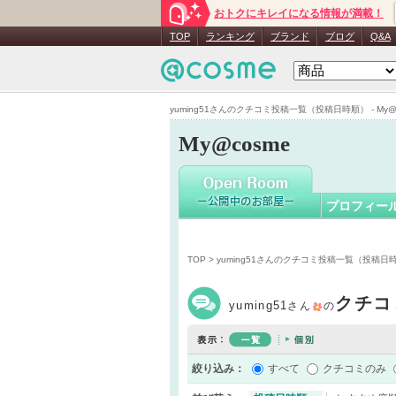
おトクにキレイになる情報が満載！
yuming51
TOP
ランキング
ブランド
ブログ
Q&A
yuming51さんのクチコミ投稿一覧（投稿日時順） - My@c
My@cosme
プロフィー
TOP
> yuming51さんのクチコミ投稿一覧（投稿日
クチコ
yuming51
さん
の
絞り込み：
すべて
クチコミのみ