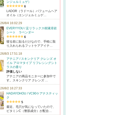
ンジェルミュゲ）
6
LADOR（ラドール）パフュームヘア
オイル（エンジェルミュゲ…
26/8/4 16:02:29
EVERYYOU / 足リラックス樹液溶岩
シート ラベンダー
6
寝る前に貼るだけなので、手軽に取
り入れられるフットケアアイテ…
26/8/3 17:51:18
アテニア / スキンクリア クレンズ オ
イル アロマタイプ リフレシングシト
ラスの香り
評価しない
アテニアの商品モニターに参加中で
す。スキンクリア クレンズ …
26/8/2 16:27:33
HADAYOHOU / VC90ケアナスティッ
ク
5
最近、毛穴が気になっていたので、
ビタミンC（整肌成分）が配合…