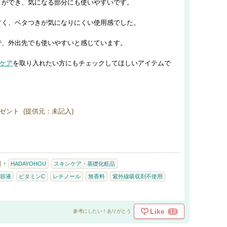
とができ、気になる部分にも使いやすいです。
すく、ベタつきが気になりにくい使用感でした。
で、外出先でも使いやすいと感じています。
ケア
を取り入れたい方にもチェックしてほしいアイテムで
ゼント (提供元：未記入)
報
HADAYOHOU
スキンケア・基礎化粧品
容液
ビタミンC
レチノール
無香料
紫外線吸収剤不使用
Like
13
参考にしたい！ありがとう