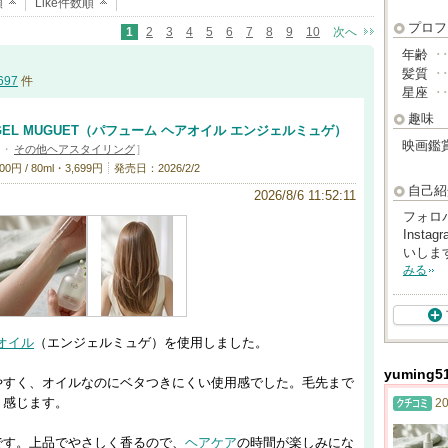
順
Like件数順
プロフ
1
2
3
4
5
6
7
8
9
10
次へ
年齢
･
髪質
･
697
件
星座
･
趣味
 ANGEL MUGUET（パフューム ヘアオイル エンジェルミュゲ）
映画鑑
・
その他ヘアスタイリング
]
円 / 80ml・3,699円
発売日：2026/2/2
自己紹
2026/8/6 11:52:11
フォロ
Inst
いします。
みる
オイル
（エンジェルミュゲ）を使用しました。
yumin
やすく、オイルなのにベタつきにくい使用感でした。毛先まで
く感じます。
20
です。上品でやさしく香るので、
ヘアケア
の時間が楽しみにな