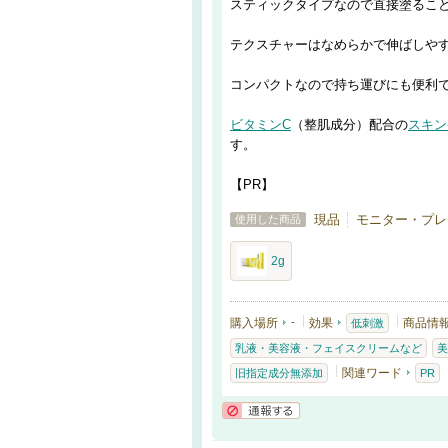
スティックタイプなので直接塗るこ
テクスチャーはなめらかで伸ばしや
コンパクトなので持ち運びにも便利
ビタミンC
（整肌成分）配合の
スキン
す。
【PR】
現品
モニター・プレ
使用した商品
2g
購入場所
-
効果
商品情
低刺激
乳液・美容液・フェイスクリームなど
美
関連ワード
旧指定成分無添加
PR
通報する