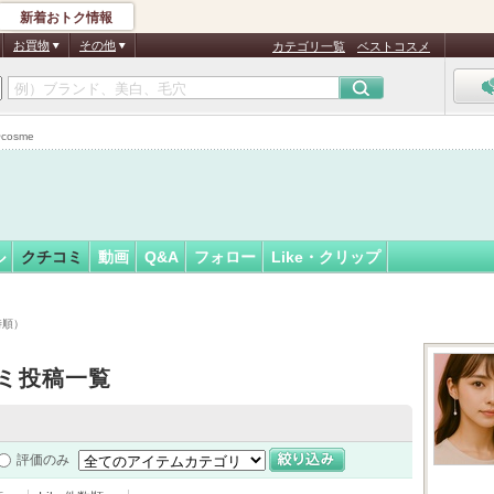
新着おトク情報
フォロー
さん
お買物
その他
カテゴリ一覧
ベストコスメ
認
証
osme
済
ル
クチコミ
動画
Q&A
フォロー
Like・クリップ
時順）
ミ投稿一覧
評価のみ