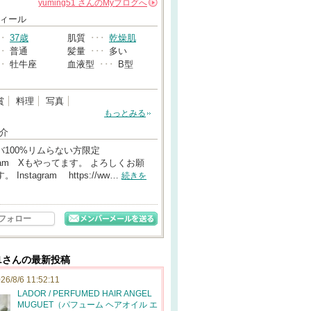
yuming51
さんの
Myブログへ
→
ィール
･･
37歳
肌質
･･･
乾燥肌
･･
普通
髪量
･･･
多い
･･
牡牛座
血液型
･･･
B型
賞
料理
写真
もっとみる
介
バ100%リムらない方限定
agram Xもやってます。 よろしくお願
 Instagram https://ww…
続きを
フォロー
g51さんの最新投稿
26/8/6 11:52:11
LADOR / PERFUMED HAIR ANGEL
MUGUET（パフューム ヘアオイル エ