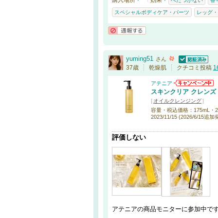
購入場所
効果
べたつかない
香
スペシャルボディケア・パーツ
レッグ・
通報する
yuming51
さん
認証済
37歳
乾燥肌
クチコミ投稿
1
アテニア
スキンクリア クレンズ
[
オイルクレンジング
]
容量・税込価格：175mL・2,200円
2023/11/15 (2026/6/15追
評価しない
アテニアの商品モニターに参加中で