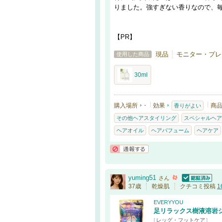
りました。強すぎない香りなので、
【PR】
現品
モニター・プレ
使用した商品
30ml
購入場所
-
効果
商
香りがよい
その他ヘアスタイリング
スペシャルヘア
ヘアオイル
ヘアパフューム
ヘアケア
通報する
yuming51
さん
認証済
37歳
乾燥肌
クチコミ投稿
1
EVERYYOU
足リラックス樹液溶岩
[
レッグ・フットケア
]