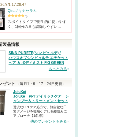
26/8/1 17:28:47
Qina / キナセラム
5
スポイトタイプで衛生的に使いやす
く、1回分の量も調節しやすい…
新製品情報
SINN PURETE(シン ピュルテ) /
ハウスオブシンピュルテ エチケット
ヘア ＆ ボディミスト FIG GREEN
もっとみる
レゼント
（毎月1・9・17・24日更新）
JoluXe/
JoluXe PPTデイリッチケア シ
ャンプー＆トリートメントセット
贅沢なPPTケア処方で、無自覚な日
常ダメージを徹底ケアし毛髪悩みに
アプローチ【1名様】
他のプレゼントもみる