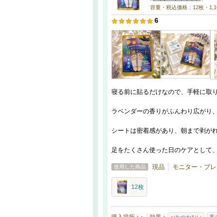
容量・税込価格：12枚・1,1
6
寝る前に貼るだけなので、手軽に取
ラベンダーの香りがふんわり広がり
シートは密着感があり、朝まで剥が
足をたくさん使った日のケアとして
現品
モニター・プレ
使用した商品
12枚
-