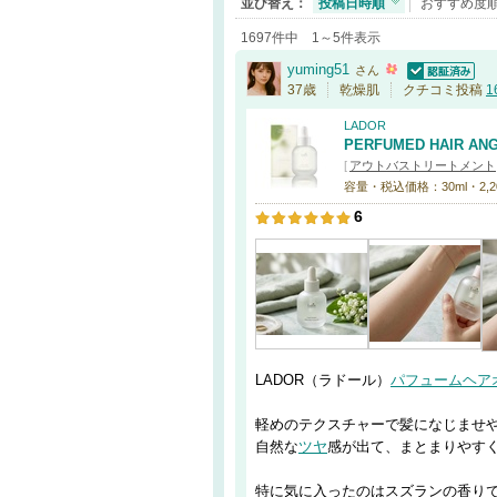
並び替え：
投稿日時順
おすすめ度
1697件中 1～5件表示
yuming51
さん
認証済
37歳
乾燥肌
クチコミ投稿
1
LADOR
PERFUMED HAIR
[
アウトバストリートメント
容量・税込価格：30ml・2,200
6
LADOR（ラドール）
パフューム
ヘア
軽めのテクスチャーで髪になじませ
自然な
ツヤ
感が出て、まとまりやす
特に気に入ったのはスズランの香り