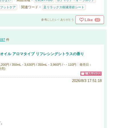
商品情報
りがよい
EVERYYOU
ボディケア・オーラルケア
関連ワード
フットケア
足リラックス樹液溶岩シート
Like
10
参考にしたい！ありがとう
697
件
 オイル アロマタイプ リフレシングシトラスの香り
 / 350mL・3,630円 / 350mL・3,960円 / -・110円
発売日：
加発売)
2026/8/3 17:51:18
す。