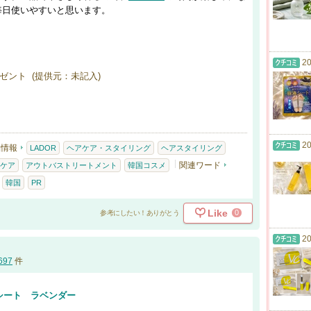
毎日使いやすいと思います。
20
ゼント (提供元：未記入)
20
品情報
LADOR
ヘアケア・スタイリング
ヘアスタイリング
関連ワード
ケア
アウトバストリートメント
韓国コスメ
韓国
PR
Like
0
参考にしたい！ありがとう
20
697
件
シート ラベンダー