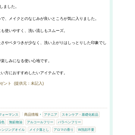
用しました。
ルで、メイクとのなじみが良いところが気に入りました。
にも使いやすく、洗い流しもスムーズ。
たさやベタつきが少なく、洗い上がりはしっとりした印象でし
が楽しみになる使い心地です。
たい方におすすめしたいアイテムです。
ゼント (提供元：未記入)
商品情報
フォーマンス
アテニア
スキンケア・基礎化粧品
着色
無鉱物油
アルコールフリー
パラベンフリー
レンジングオイル
メイク落とし
アロマの香り
W洗顔不要