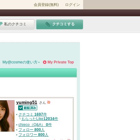
会員登録(無料)
ログイン
私のクチコミ
クチコミする
My@cosmeの使い方
My Private Top
yuming51
さん
認証済
クチコミ
1697
件
└
もらったLike
12034
件
chieco（Q&A）
0
件
フォロー
800
人
フォロワー
800
人