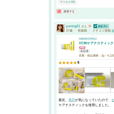
マツエクOK
通報する
yuming51
さん
認証済
37歳
乾燥肌
クチコミ投稿
1
HADAYOHOU
VC90ケアナスティック
[
美容液
]
容量・税込価格：2g・4,12
5
最近、
毛穴
が気になっていたので、
ケアナスティックを使用しました。