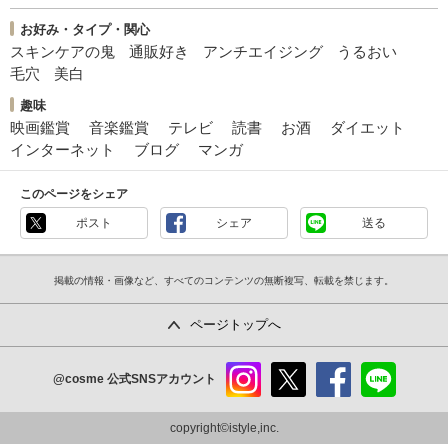
お好み・タイプ・関心
スキンケアの鬼
通販好き
アンチエイジング
うるおい
毛穴
美白
趣味
映画鑑賞
音楽鑑賞
テレビ
読書
お酒
ダイエット
インターネット
ブログ
マンガ
このページをシェア
ポスト
シェア
送る
掲載の情報・画像など、すべてのコンテンツの無断複写、転載を禁じます。
ページトップへ
@cosme
公式SNSアカウント
instag
x
faceb
line
ram
ook
copyright©istyle,inc.