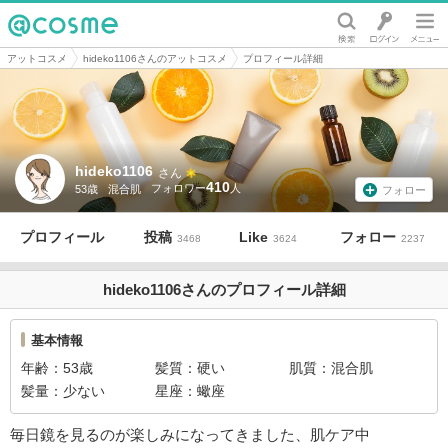
@cosme
アットコスメ
hideko1106さんのアットコスメ
プロフィール詳細
hideko1106
さん
410
53歳
混合肌
フォロー
プロフィール
投稿
Like
フォロー
3468
3624
2237
hideko1106さんのプロフィール詳細
基本情報
年齢
53歳
髪質
硬い
肌質
混合肌
髪量
少ない
星座
蠍座
毎日鏡を見るのが楽しみになってきました、肌ケア中