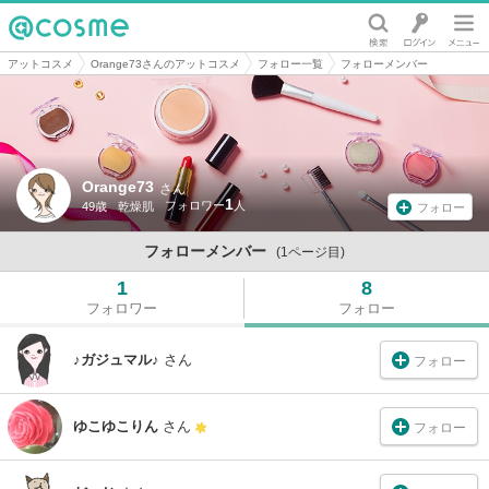
@cosme
アットコスメ
Orange73さんのアットコスメ
フォロー一覧
フォローメンバー
Orange73
さん
1
49歳
乾燥肌
フォロー
フォローメンバー
(1ページ目)
1
8
フォロワー
フォロー
♪ガジュマル♪
さん
フォロー
ゆこゆこりん
さん
フォロー