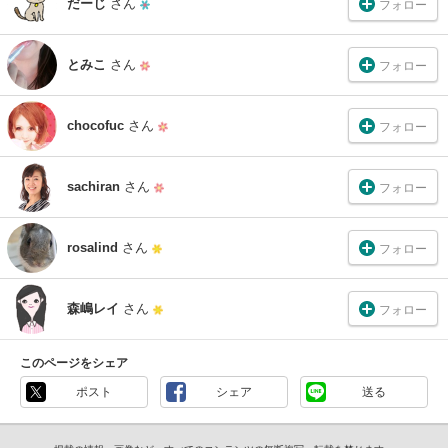
だーじ
さん
フォロー
とみこ
さん
フォロー
chocofuc
さん
フォロー
sachiran
さん
フォロー
rosalind
さん
フォロー
森嶋レイ
さん
フォロー
このページをシェア
ポスト
シェア
送る