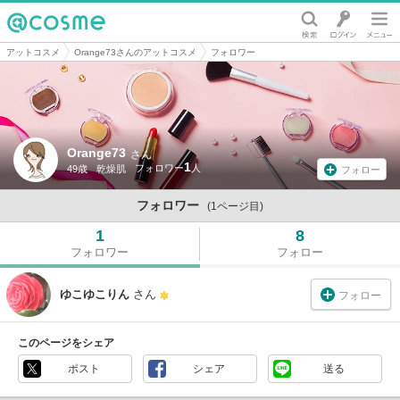
@cosme
アットコスメ
Orange73さんのアットコスメ
フォロワー
Orange73
さん
1
49歳
乾燥肌
フォロー
フォロワー
(1ページ目)
1
8
フォロワー
フォロー
ゆこゆこりん
さん
フォロー
このページをシェア
ポスト
シェア
送る