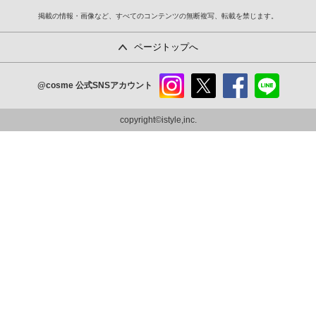
掲載の情報・画像など、すべてのコンテンツの無断複写、転載を禁じます。
ページトップへ
@cosme
公式SNSアカウント
instag
x
faceb
line
ram
ook
copyright©istyle,inc.