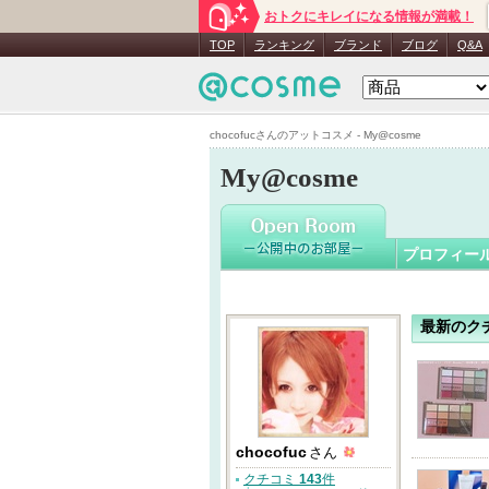
おトクにキレイになる情報が満載！
chocofuc
TOP
ランキング
ブランド
ブログ
Q&A
chocofucさんのアットコスメ - My@cosme
My@cosme
プロフィー
最新のク
chocofuc
さん
クチコミ
143
件