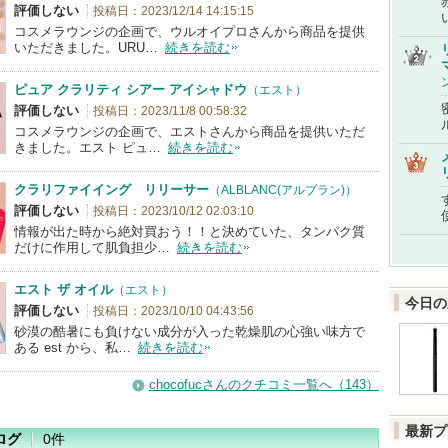
評価しない
投稿日：2023/12/14 14:15:15
コスメラウンジの企画で、ウルオイプロさんから商品を提供
いただきました。URU…
続きを読む
ピュア クラリティ シアー アイシャドウ
（エスト）
評価しない
投稿日：2023/11/8 00:58:32
コスメラウンジの企画で、エストさんから商品を提供いただ
きました。エスト ピュ…
続きを読む
クラリファイイング リリーサー
（ALBLANC(アルブラン)）
評価しない
投稿日：2023/10/12 02:03:10
情報が出た時から絶対買おう！！と決めていた、タンパク質
だけに作用して肌負担少…
続きを読む
エスト ザ オイル
（エスト）
今日の
評価しない
投稿日：2023/10/10 04:43:56
砂漠の酷暑にも負けない成分が入った乾燥肌の心強い味方で
ある est から、私…
続きを読む
chocofucさんのクチコミ一覧へ（143）
最新プ
ログ
0件