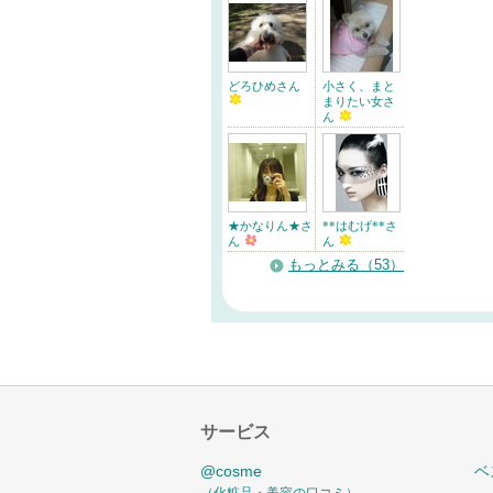
どろひめさん
小さく、まと
まりたい女さ
ん
★かなりん★さ
**はむげ**さ
ん
ん
もっとみる（53）
サービス
@cosme
ベ