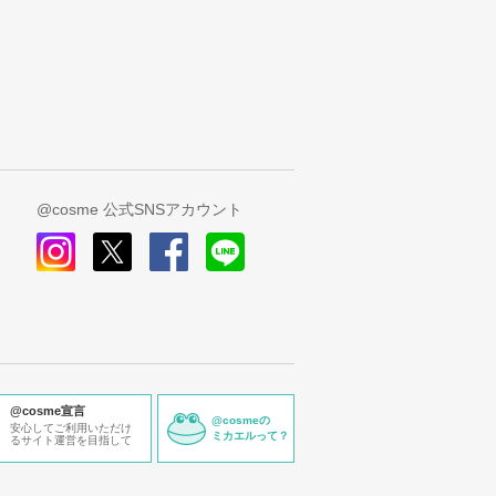
@cosme 公式SNSアカウント
instagram
x
facebook
line
@cosme宣言
@cosmeの
安心してご利用いただけ
ミカエルって？
るサイト運営を目指して