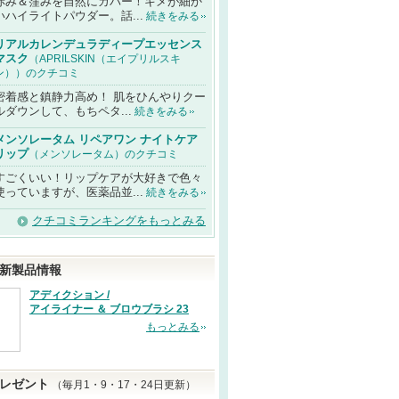
赤み＆窪みを自然にカバー！キメが細か
いハイライトパウダー。話...
続きをみる
リアルカレンデュラディープエッセンス
マスク
（APRILSKIN（エイプリルスキ
ン））のクチコミ
密着感と鎮静力高め！ 肌をひんやりクー
ルダウンして、もちペタ...
続きをみる
メンソレータム リペアワン ナイトケア
リップ
（メンソレータム）のクチコミ
すごくいい！リップケアが大好きで色々
使っていますが、医薬品並...
続きをみる
クチコミランキングをもっとみる
新製品情報
アディクション /
アイライナー ＆ ブロウブラシ 23
もっとみる
レゼント
（毎月1・9・17・24日更新）