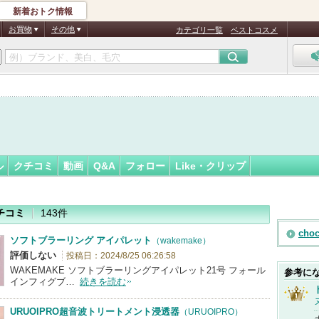
新着おトク情報
フォロー
さん
お買物
その他
カテゴリ一覧
ベストコスメ
ル
クチコミ
動画
Q&A
フォロー
Like・クリップ
チコミ
143件
ch
ソフトブラーリング アイパレット
（wakemake）
評価しない
投稿日：2024/8/25 06:26:58
WAKEMAKE ソフトブラーリングアイパレット21号 フォール
参考に
インフィグブ…
続きを読む
URUOIPRO超音波トリートメント浸透器
（URUOIPRO）