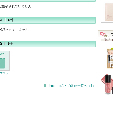
だ投稿されていません
A
0件
だ投稿されていません
【毎月 
画
1件
光エステ
chocofucさんの動画一覧へ（1）