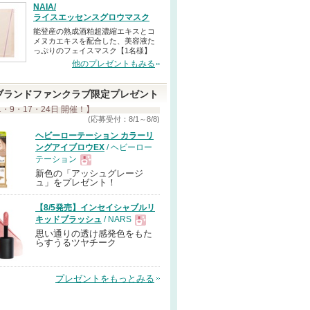
NAIA/
ライスエッセンスグロウマスク
能登産の熟成酒粕超濃縮エキスとコ
メヌカエキスを配合した、美容液た
っぷりのフェイスマスク【1名様】
他のプレゼントもみる
ブランドファンクラブ限定プレゼント
1・9・17・24日 開催！】
(応募受付：8/1～8/8)
ヘビーローテーション カラーリ
ングアイブロウEX
/ ヘビーロー
テーション
新色の「アッシュグレージ
現
ュ」をプレゼント！
【8/5発売】インセイシャブルリ
品
キッドブラッシュ
/ NARS
思い通りの透け感発色をもた
現
らすうるツヤチーク
品
プレゼントをもっとみる