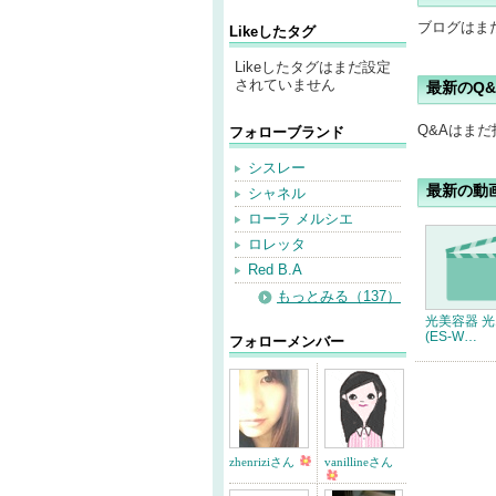
ブログはま
Likeしたタグ
Likeしたタグはまだ設定
されていません
最新のQ&
Q&Aはま
フォローブランド
シスレー
最新の動
シャネル
ローラ メルシエ
ロレッタ
Red B.A
もっとみる（137）
光美容器 
(ES-W…
フォローメンバー
zhenriziさん
vanillineさん