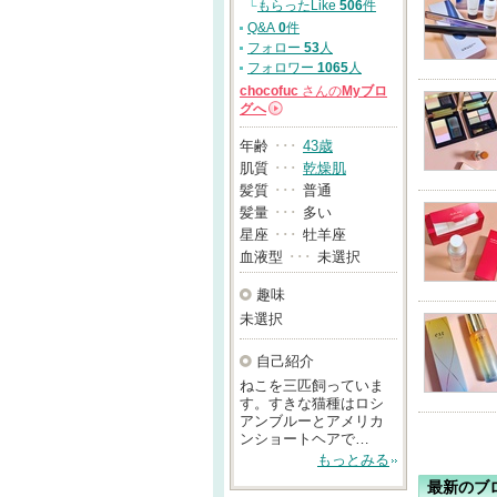
└
もらったLike
506
件
Q&A
0
件
フォロー
53
人
フォロワー
1065
人
chocofuc
さんの
Myブロ
グへ
→
年齢
･･･
43歳
肌質
･･･
乾燥肌
髪質
･･･
普通
髪量
･･･
多い
星座
･･･
牡羊座
血液型
･･･
未選択
趣味
未選択
自己紹介
ねこを三匹飼っていま
す。すきな猫種はロシ
アンブルーとアメリカ
ンショートヘアで…
もっとみる
最新のブ