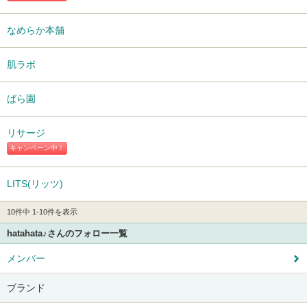
なめらか本舗
肌ラボ
ばら園
リサージ
キャンペーン中！
LITS(リッツ)
10件中 1-10件を表示
hatahata♪さんのフォロー一覧
メンバー
ブランド