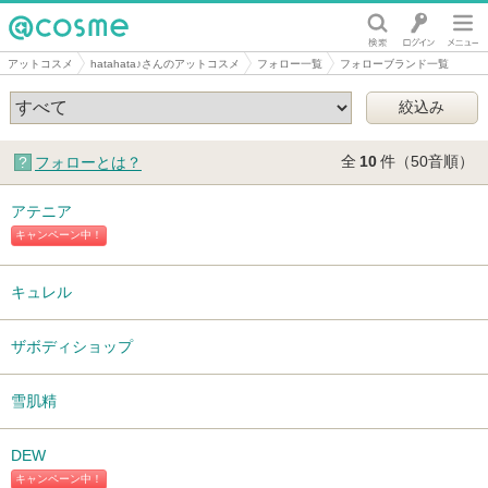
@cosme
アットコスメ
hatahata♪さんのアットコスメ
フォロー一覧
フォローブランド一覧
全
10
件（50音順）
フォローとは？
アテニア
キャンペーン中！
キュレル
ザボディショップ
雪肌精
DEW
キャンペーン中！