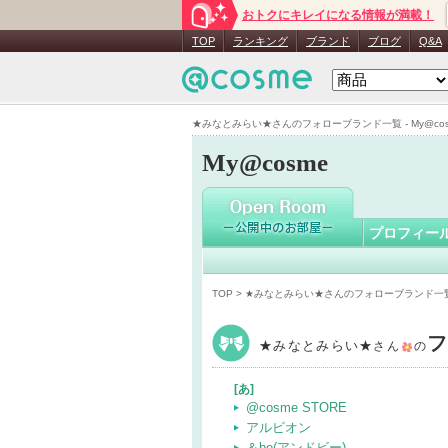
おトクにキレイになる情報が満載！
★みなと
TOP
ランキング
ブランド
ブログ
Q&A
★みなとみらい★さんのフォローブランド一覧 - My@cos
My@cosme
プロフィー
TOP
> ★みなとみらい★さんのフォローブランド一
★みなとみらい★
さん
の
[あ]
@cosme STORE
アルビオン
＆be(アンドビー)