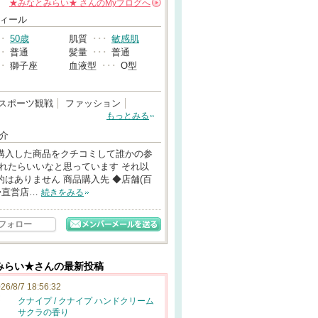
★みなとみらい★
さんの
Myブログへ
→
ィール
･･
50歳
肌質
･･･
敏感肌
･･
普通
髪量
･･･
普通
･･
獅子座
血液型
･･･
O型
スポーツ観戦
ファッション
もっとみる
介
購入した商品をクチコミして誰かの参
なれたらいいなと思っています それ以
的はありません 商品購入先 ◆店舗(百
 ◆直営店…
続きをみる
フォロー
みらい★さんの最新投稿
26/8/7 18:56:32
クナイプ / クナイプ ハンドクリーム
サクラの香り