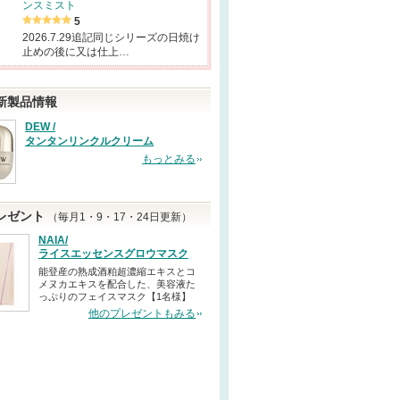
ンスミスト
5
2026.7.29追記同じシリーズの日焼け
止めの後に又は仕上…
新製品情報
DEW /
タンタンリンクルクリーム
もっとみる
レゼント
（毎月1・9・17・24日更新）
NAIA/
ライスエッセンスグロウマスク
能登産の熟成酒粕超濃縮エキスとコ
メヌカエキスを配合した、美容液た
っぷりのフェイスマスク【1名様】
他のプレゼントもみる