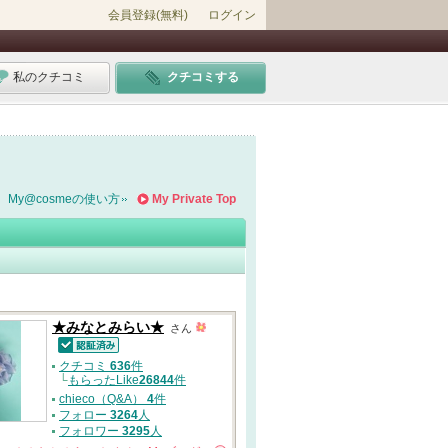
会員登録(無料)
ログイン
私のクチコミ
クチコミする
My@cosmeの使い方
My Private Top
★みなとみらい★
さん
認証済
クチコミ
636
件
└
もらったLike
26844
件
chieco（Q&A）
4
件
フォロー
3264
人
フォロワー
3295
人