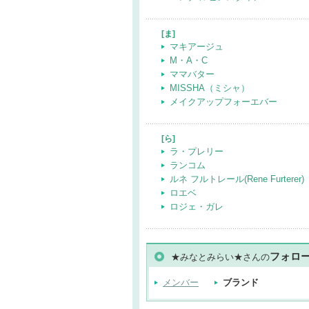
[ま]
マキアージュ
M・A・C
ママバター
MISSHA（ミシャ）
メイクアップフォーエバー
[ら]
ラ・プレリー
ランコム
ルネ フルトレール(Rene Furterer)
ロエベ
ロジェ・ガレ
フォロ
★みなとみらい★さんの
メンバー
ブランド