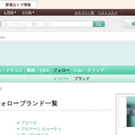
新着おトク情報
みらい★
フォロー
さん
お買物
その他
カテゴリ一覧
ベストコスメ
認
証
me
済
ル
クチコミ
動画
Q&A
フォロー
Like・クリップ
メンバー
ブランド
覧
フォローブランド一覧
アユーラ
アルマーニ ビューティ
アンブリオリス