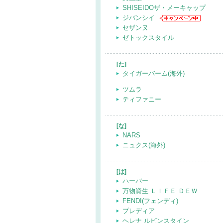
SHISEIDOザ・メーキャップ
ジバンシイ
セザンヌ
ゼトックスタイル
[た]
タイガーバーム(海外)
ツムラ
ティファニー
[な]
NARS
ニュクス(海外)
[は]
ハーバー
万物資生 ＬＩＦＥ ＤＥＷ
FENDI(フェンディ)
プレディア
ヘレナ ルビンスタイン