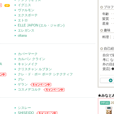
イグニス
プロフ
ヴァルモン
年齢
･
エクスボーテ
髪質
･
エトロ
星座
･
ELLE JAPON (エル・ジャポン)
趣味
エレガンス
oltana
料理
自己紹
カバーマーク
自分で
カルバン クライン
考に 
A
キャンメイク
外の目
貨店)
クリスチャン ルブタン
クレ・ド・ポー ボーテ シナクティフ
グレ
ゲラン
コスメデコルテ
★みなと
20
シスレー
SHISEIDO