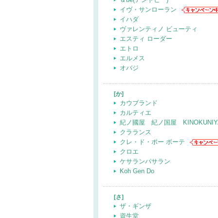
イヴ・サンローラン
イハダ
ヴァレンティノ ビューティ
エスティ ローダー
エトロ
エルメス
オバジ
[か]
カウブランド
カルティエ
紀ノ國屋 紀ノ国屋 KINOKUNIY
クラランス
クレ・ド・ポー ボーテ
クロエ
ケサランパサラン
Koh Gen Do
[さ]
ザ・ギンザ
資生堂