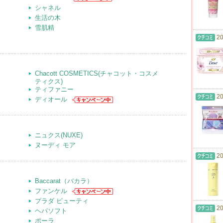
シャネル
生活の木
雪肌精
20
Chacott COSMETICS(チャコット・コスメ
ティクス)
ティファニー
20
ディオール
ニュクス(NUXE)
ヌーディ モア
20
Baccarat（バカラ）
ファンケル
プラダ ビューティ
20
ヘパソフト
ポーラ