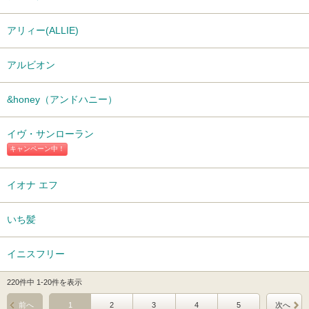
アリィー(ALLIE)
アルビオン
&honey（アンドハニー）
イヴ・サンローラン
キャンペーン中！
イオナ エフ
いち髪
イニスフリー
220件中 1-20件を表示
前へ
1
2
3
4
5
次へ