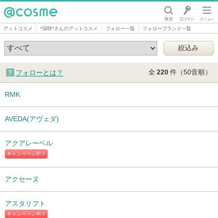
@cosme
アットコスメ
*深咲*さんのアットコスメ
フォロー一覧
フォローブランド一覧
全
220
件（50音順）
フォローとは？
RMK
AVEDA(アヴェダ)
アクアレーベル
キャンペーン中！
アクセーヌ
アスタリフト
キャンペーン中！