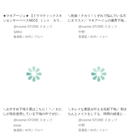
★マキアージュ★ 【ドラマティックスキ
＼乾燥！テカリ！くずれで悩んでいる方
ンセンサーベースNEO】 ミント カラー
にオススメ／ マキアージュの優秀下地は
SPF50＋PA…
こんな効果があるんです…
@cosme STORE スタッフ
@cosme STORE スタッフ
SAKU
中野
敏感肌 / 40代 / ブルベ
普通肌 / 30代 / イエベ
＼おすすめ下地５選はこちら！！／ わた
＼キレイな素肌を叶える化粧下地／ 朝き
しが現在使用している下地の中でぜひ！
ちんとメイクをしても、時間の経過と共
おすすめしたい…
に、皮脂による崩れ…
@cosme STORE スタッフ
@cosme STORE スタッフ
inoue
中野
敏感肌 / 40代 / ブルベ
普通肌 / 30代 / イエベ