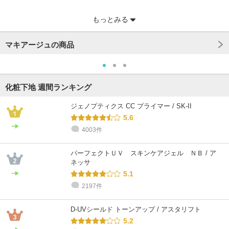
もっとみる
マキアージュの商品
化粧下地 週間ランキング
ジェノプティクス CC プライマー / SK-II
5.6
4003件
@cosme STORE スタッフ
@cosme STORE スタッフ
はぎわら
やまぐち
パーフェクトＵＶ スキンケアジェル ＮＢ / ア
混合肌 / 30代 / イエベ
混合肌 / ～20代 / イエベ
ネッサ
5.1
2197件
D-UVシールド トーンアップ / アスタリフト
5.2