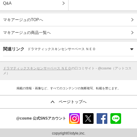
Q&A
マキアージュのTOPへ
マキアージュの商品一覧へ
関連リンク
ドラマティックスキンセンサーベース ＮＥＯ
ドラマティックスキンセンサーベース ＮＥＯ
の口コミサイト - @cosme（アットコス
メ）
掲載の情報・画像など、すべてのコンテンツの無断複写、転載を禁じます。
ページトップへ
@cosme
公式SNSアカウント
instag
x
faceb
line
ram
ook
copyright©istyle,inc.