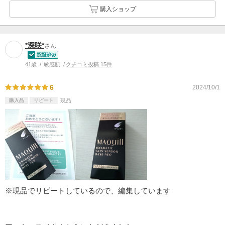
購入ショップ
*深咲*
さん
41歳
敏感肌
クチコミ投稿 15件
6
2024/10/1
購入品
リピート
現品
※現品でリピートしているので、編集しています