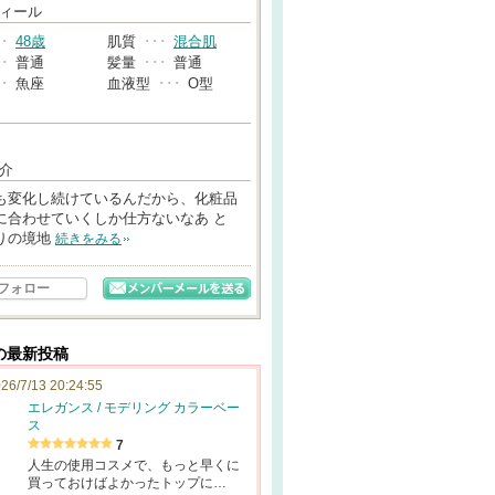
→
ィール
･･
48歳
肌質
･･･
混合肌
･･
普通
髪量
･･･
普通
･･
魚座
血液型
･･･
O型
介
も変化し続けているんだから、化粧品
に合わせていくしか仕方ないなあ と
りの境地
続きをみる
フォロー
の最新投稿
26/7/13 20:24:55
エレガンス / モデリング カラーベー
ス
7
人生の使用コスメで、もっと早くに
買っておけばよかったトップに…