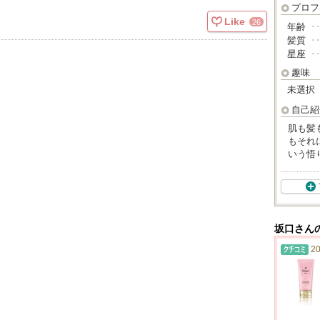
プロフ
Like
26
年齢
･
髪質
･
星座
･
趣味
未選択
自己紹
肌も髪
もそれ
いう悟
坂口さん
20