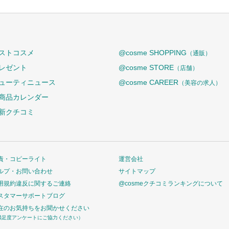
ストコスメ
@cosme SHOPPING
（通販）
レゼント
@cosme STORE
（店舗）
ューティニュース
@cosme CAREER
（美容の求人）
商品カレンダー
新クチコミ
責・コピーライト
運営会社
ルプ・お問い合わせ
サイトマップ
用規約違反に関するご連絡
@cosmeクチコミランキングについて
スタマーサポートブログ
在のお気持ちをお聞かせください
満足度アンケートにご協力ください）