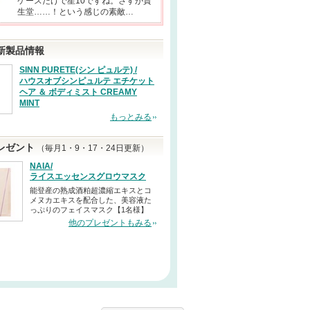
ケースだけで星10ですね。さすが資
生堂……！という感じの素敵…
新製品情報
SINN PURETE(シン ピュルテ) /
ハウスオブシンピュルテ エチケット
ヘア ＆ ボディミスト CREAMY
MINT
もっとみる
レゼント
（毎月1・9・17・24日更新）
NAIA/
ライスエッセンスグロウマスク
能登産の熟成酒粕超濃縮エキスとコ
メヌカエキスを配合した、美容液た
っぷりのフェイスマスク【1名様】
他のプレゼントもみる