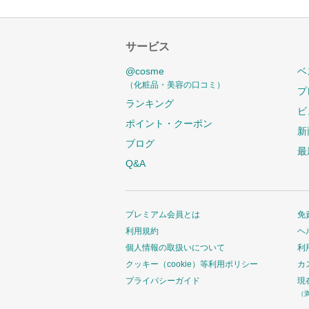
サービス
@cosme
ベ
（化粧品・美容の口コミ）
プ
ランキング
ビ
ポイント・クーポン
新
ブログ
最
Q&A
プレミアム会員とは
免
利用規約
ヘ
個人情報の取扱いについて
利
クッキー（cookie）等利用ポリシー
カ
プライバシーガイド
現
（