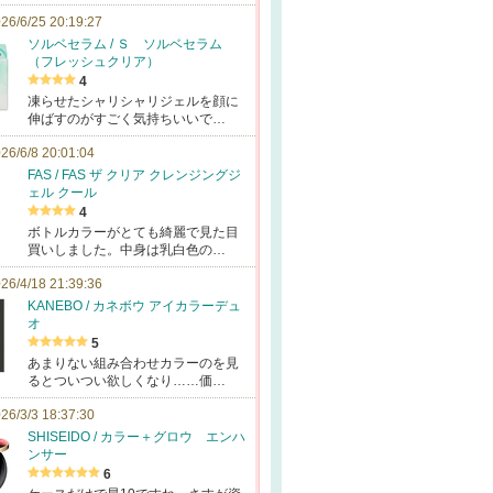
26/6/25 20:19:27
ソルベセラム / Ｓ ソルベセラム
（フレッシュクリア）
4
凍らせたシャリシャリジェルを顔に
伸ばすのがすごく気持ちいいで…
26/6/8 20:01:04
FAS / FAS ザ クリア クレンジングジ
ェル クール
4
ボトルカラーがとても綺麗で見た目
買いしました。中身は乳白色の…
26/4/18 21:39:36
KANEBO / カネボウ アイカラーデュ
オ
5
あまりない組み合わせカラーのを見
るとついつい欲しくなり……価…
26/3/3 18:37:30
SHISEIDO / カラー＋グロウ エンハ
ンサー
6