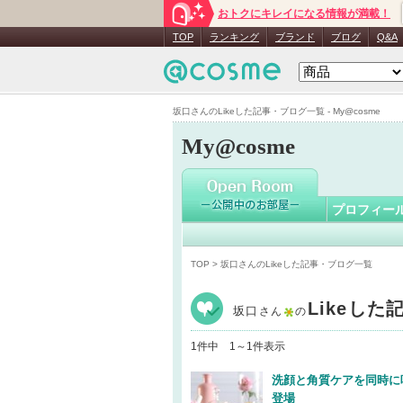
おトクにキレイになる情報が満載！
坂口
さん
TOP
ランキング
ブランド
ブログ
Q&A
坂口さんのLikeした記事・ブログ一覧 - My@cosme
My@cosme
プロフィー
TOP
> 坂口さんのLikeした記事・ブログ一覧
Likeし
坂口
さん
の
1件中 1～1件表示
洗顔と角質ケアを同時に
登場