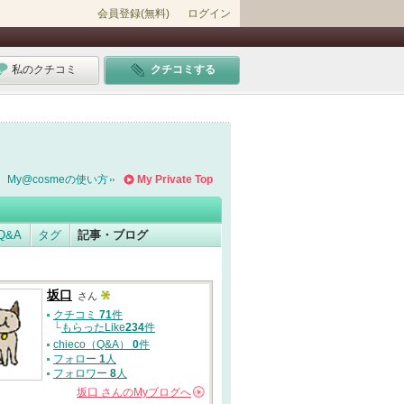
会員登録(無料)
ログイン
私のクチコミ
クチコミする
My@cosmeの使い方
My Private Top
Q&A
タグ
記事・ブログ
坂口
さん
クチコミ
71
件
└
もらったLike
234
件
chieco（Q&A）
0
件
フォロー
1
人
フォロワー
8
人
坂口
さんの
Myブログへ