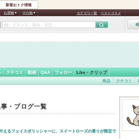
新着おトク情報
フォロー
お買物
その他
カテゴリ一覧
ベストコスメ
ル
クチコミ
動画
Q&A
フォロー
Like・クリップ
商品
クチコミ
た記事・ブログ一覧
叶えるフェイスポリッシャーに、スイートローズの香りが限定で