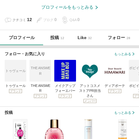
プロフィールをもっとみる
12
0
0
クチコミ
ブログ
Q&A
プロフィール
投稿
Like
フォロー
12
32
28
フォロー・お気に入り
もっとみる
THE ANSWE
ボビイ
トゥヴェール
R
トゥヴェール
THE ANSWE
メイクアップ
アットコスメ
ディアボーテ
ボビイ
R
フォーエバー
ストアPR担当
ブランド
ブランド
さん
ブランド
ブランド
ブ
メンバー
投稿
もっとみる