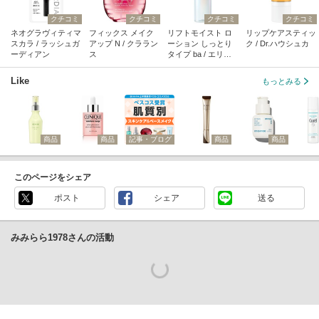
クチコミ
クチコミ
クチコミ
クチコミ
ネオグラヴィティマ
フィックス メイク
リフトモイスト ロ
リップケアスティッ
スカラ / ラッシュガ
アップ N / クララン
ーション しっとり
ク / Dr.ハウシュカ
ーディアン
ス
タイプ ba / エリク
シール
Like
もっとみる
商品
商品
記事・ブログ
商品
商品
このページをシェア
ポスト
シェア
送る
みみらら1978さんの活動