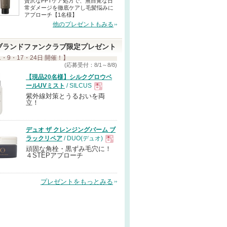
贅沢なPPTケア処方で、無自覚な日
常ダメージを徹底ケアし毛髪悩みに
アプローチ【1名様】
他のプレゼントもみる
ブランドファンクラブ限定プレゼント
1・9・17・24日 開催！】
(応募受付：8/1～8/8)
【現品20名様】シルクグロウベ
ールUVミスト
/ SILCUS
紫外線対策とうるおいを両
現
立！
品
デュオ ザ クレンジングバーム ブ
ラックリペア
/ DUO(デュオ)
頑固な角栓・黒ずみ毛穴に！
現
４STEPアプローチ
品
プレゼントをもっとみる