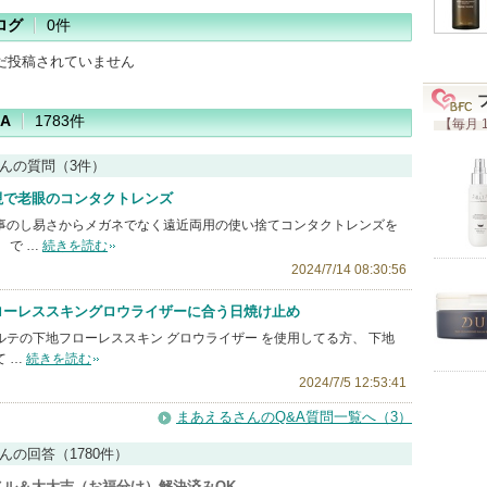
ログ
0件
だ投稿されていません
A
1783件
【毎月 
んの質問（3件）
視で老眼のコンタクトレンズ
事のし易さからメガネでなく遠近両用の使い捨てコンタクトレンズを
 で …
続きを読む
2024/7/14 08:30:56
ローレススキングロウライザーに合う日焼け止め
ルテの下地フローレススキン グロウライザー を使用してる方、 下地
 …
続きを読む
2024/7/5 12:53:41
まあえるさんのQ&A質問一覧へ（3）
んの回答（1780件）
ベル＆大大吉（お福分け）解決済みOK