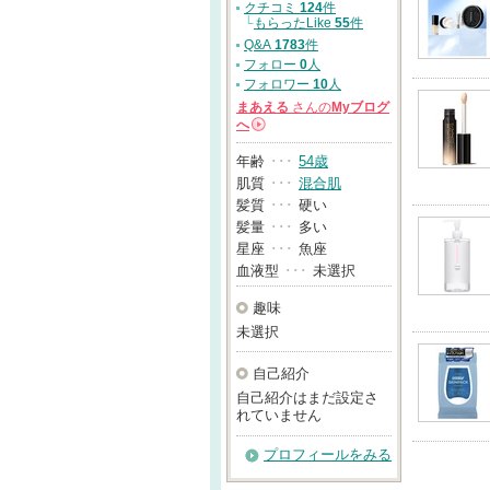
クチコミ
124
件
└
もらったLike
55
件
Q&A
1783
件
フォロー
0
人
フォロワー
10
人
まあえる
さんの
Myブログ
へ
→
年齢
･･･
54歳
肌質
･･･
混合肌
髪質
･･･
硬い
髪量
･･･
多い
星座
･･･
魚座
血液型
･･･
未選択
趣味
未選択
自己紹介
自己紹介はまだ設定さ
れていません
プロフィールをみる