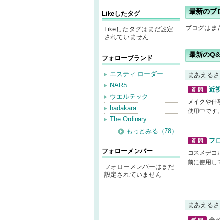
最新のブ
Likeしたタグ
ブログはま
Likeしたタグはまだ設定
されていません
最新のQ&
フォローブランド
エスティ ローダー
まあえるさ
NARS
近
ウエルテック
質問
メイクや仕
hadakara
使用中です。
The Ordinary
もっとみる（78）
フ
質問
フォローメンバー
コスメデコ
前に使用して
フォローメンバーはまだ
設定されていません
まあえるさ
金