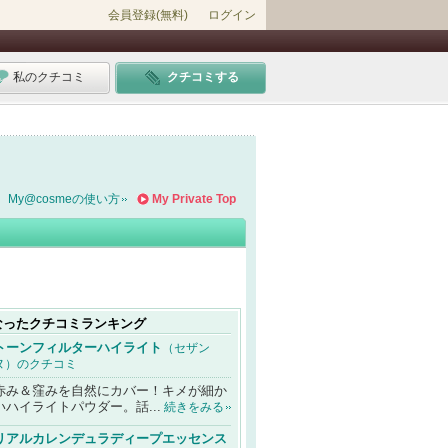
会員登録(無料)
ログイン
私のクチコミ
クチコミする
My@cosmeの使い方
My Private Top
なったクチコミランキング
トーンフィルターハイライト
（セザン
ヌ）のクチコミ
赤み＆窪みを自然にカバー！キメが細か
いハイライトパウダー。話...
続きをみる
リアルカレンデュラディープエッセンス