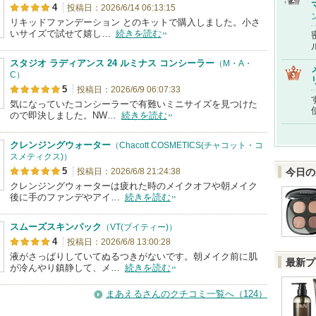
4
投稿日：2026/6/14 06:13:15
リキッドファンデーション とのキットで購入しました。小さ
いサイズで試せて嬉し…
続きを読む
スタジオ ラディアンス 24 ルミナス コンシーラー
（M・A・
C）
5
投稿日：2026/6/9 06:07:33
気になっていたコンシーラーで有難いミニサイズを見つけた
ので即決しました。NW…
続きを読む
クレンジングウォーター
（Chacott COSMETICS(チャコット・コ
スメティクス)）
5
投稿日：2026/6/8 21:24:38
今日の
クレンジングウォーターは疲れた時のメイクオフや朝メイク
後に手のファンデやアイ…
続きを読む
スムーズスキンパック
（VT(ブイティー)）
4
投稿日：2026/6/8 13:00:28
液がさっぱりしていてぬるつきがないです。朝メイク前に肌
最新プ
が冷んやり鎮静して、メ…
続きを読む
まあえるさんのクチコミ一覧へ（124）