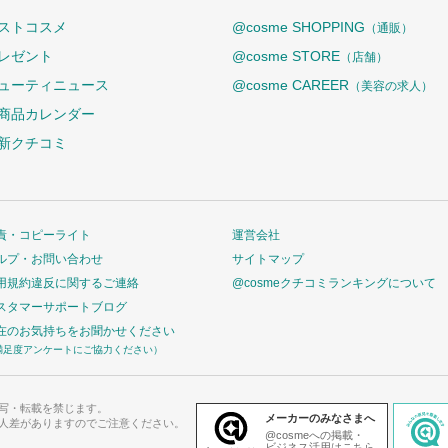
ストコスメ
@cosme SHOPPING
（通販）
レゼント
@cosme STORE
（店舗）
ューティニュース
@cosme CAREER
（美容の求人）
商品カレンダー
新クチコミ
責・コピーライト
運営会社
ルプ・お問い合わせ
サイトマップ
用規約違反に関するご連絡
@cosmeクチコミランキングについて
スタマーサポートブログ
在のお気持ちをお聞かせください
満足度アンケートにご協力ください）
写・転載を禁じます。
メーカーのみなさまへ
人差がありますのでご注意ください。
@cosmeへの掲載・
ビジネス活用はこちら