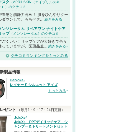
マスク
（APRILSKIN（エイプリルスキ
ン））のクチコミ
密着感と鎮静力高め！ 肌をひんやりクー
ルダウンして、もちペタ...
続きをみる
メンソレータム リペアワン ナイトケア
リップ
（メンソレータム）のクチコミ
すごくいい！リップケアが大好きで色々
使っていますが、医薬品並...
続きをみる
クチコミランキングをもっとみる
新製品情報
Celvoke /
レイヤード シルエット アイズ
もっとみる
レゼント
（毎月1・9・17・24日更新）
JoluXe/
JoluXe PPTデイリッチケア シ
ャンプー＆トリートメントセット