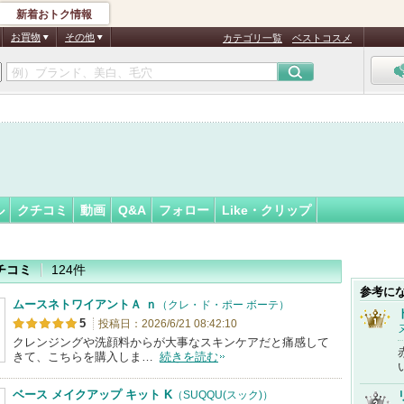
新着おトク情報
フォロー
さん
お買物
その他
カテゴリ一覧
ベストコスメ
認
証
済
ル
クチコミ
動画
Q&A
フォロー
Like・クリップ
チコミ
124件
参考に
ムースネトワイアントＡ ｎ
（クレ・ド・ポー ボーテ）
5
投稿日：2026/6/21 08:42:10
クレンジングや洗顔料からが大事なスキンケアだと痛感して
きて、こちらを購入しま…
続きを読む
ベース メイクアップ キット K
（SUQQU(スック)）