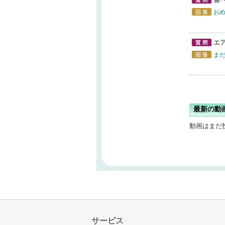
質問
お
回答
エ
質問
ま
回答
最新の動
動画はまだ
サービス