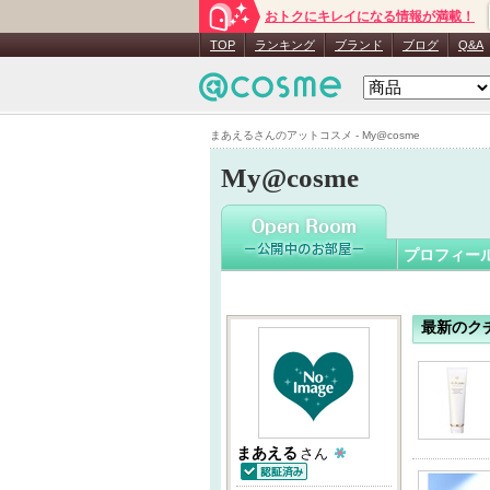
おトクにキレイになる情報が満載！
まあえる
TOP
ランキング
ブランド
ブログ
Q&A
まあえるさんのアットコスメ - My@cosme
My@cosme
プロフィー
最新のク
まあえる
さん
認証済