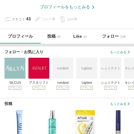
プロフィールをもっとみる
43
0
0
クチコミ
ブログ
Q&A
プロフィール
投稿
Like
フォロー
43
21
126
フォロー・お気に入り
もっとみる
rom&nd
Lightee
シュミテクト
キレ
SILCUS
アスタリフト
rom&nd
Lightee
シュミテクト
キレ
ブランド
ブランド
ブランド
ブランド
ブランド
ブ
投稿
もっとみる