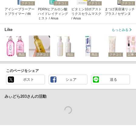
クチコミ
クチコミ
クチコミ
クチコミ
アイシーブラーアー
PDRNヒアルロン酸
ビタミン10ポアスト
まつげ美容液リッチ
トプライマー / tfit
ハイドレイティング
リクスセラムマスク
プラス / セザンヌ
ミスト / Anua
/ Anua
Like
もっとみる
商品
クチコミ
商品
商品
クチコミ
記事
このページをシェア
ポスト
シェア
送る
みぃどら203さんの活動