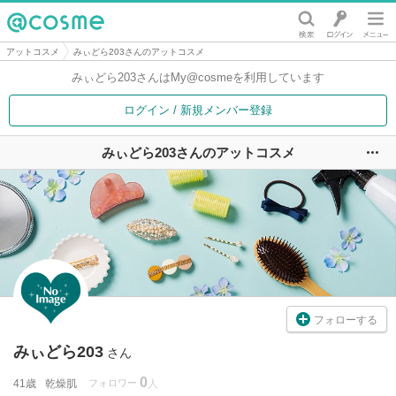
@cosme
アットコスメ
みぃどら203さんのアットコスメ
みぃどら203さんは
My@cosmeを利用しています
ログイン / 新規メンバー登録
みぃどら203さんのアットコスメ
ユ
フォローする
みぃどら203
さん
0
41歳
乾燥肌
フォロワー