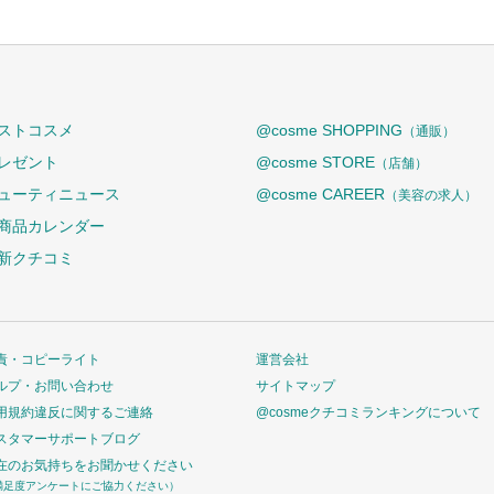
ストコスメ
@cosme SHOPPING
（通販）
レゼント
@cosme STORE
（店舗）
ューティニュース
@cosme CAREER
（美容の求人）
商品カレンダー
新クチコミ
責・コピーライト
運営会社
ルプ・お問い合わせ
サイトマップ
用規約違反に関するご連絡
@cosmeクチコミランキングについて
スタマーサポートブログ
在のお気持ちをお聞かせください
満足度アンケートにご協力ください）