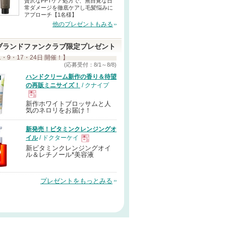
贅沢なPPTケア処方で、無自覚な日
常ダメージを徹底ケアし毛髪悩みに
アプローチ【1名様】
他のプレゼントもみる
ブランドファンクラブ限定プレゼント
1・9・17・24日 開催！】
(応募受付：8/1～8/8)
ハンドクリーム新作の香り＆待望
の再販ミニサイズ！
/ クナイプ
新作ホワイトブロッサムと人
現
気のネロリをお届け！
新発売！ビタミンクレンジングオ
品
イル
/ ドクターケイ
新ビタミンクレンジングオイ
現
ル＆レチノール*美容液
品
プレゼントをもっとみる