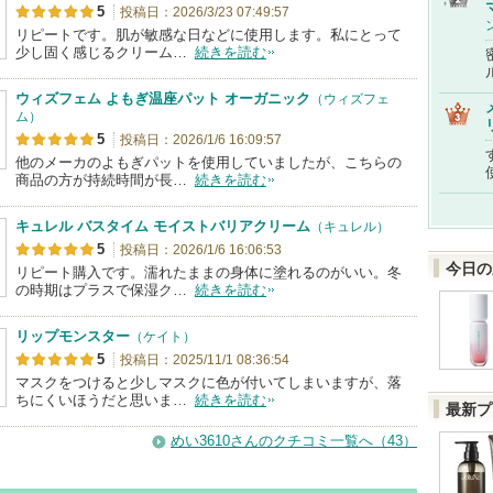
5
投稿日：2026/3/23 07:49:57
リピートです。肌が敏感な日などに使用します。私にとって
少し固く感じるクリーム…
続きを読む
ウィズフェム よもぎ温座パット オーガニック
（ウィズフェ
ム）
5
投稿日：2026/1/6 16:09:57
他のメーカのよもぎパットを使用していましたが、こちらの
商品の方が持続時間が長…
続きを読む
キュレル バスタイム モイストバリアクリーム
（キュレル）
5
投稿日：2026/1/6 16:06:53
今日の
リピート購入です。濡れたままの身体に塗れるのがいい。冬
の時期はプラスで保湿ク…
続きを読む
リップモンスター
（ケイト）
5
投稿日：2025/11/1 08:36:54
マスクをつけると少しマスクに色が付いてしまいますが、落
ちにくいほうだと思いま…
続きを読む
最新プ
めい3610さんのクチコミ一覧へ（43）