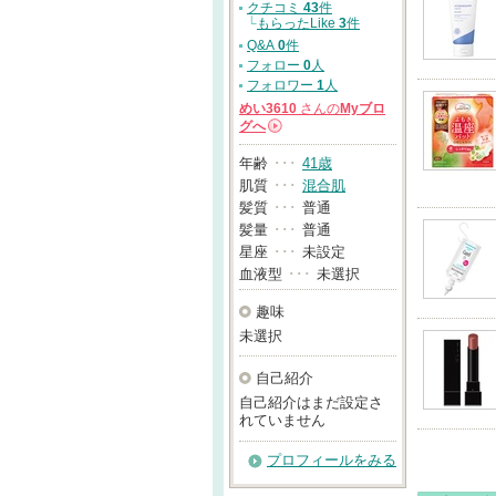
クチコミ
43
件
└
もらったLike
3
件
Q&A
0
件
フォロー
0
人
フォロワー
1
人
めい3610
さんの
Myブロ
グへ
→
年齢
･･･
41歳
肌質
･･･
混合肌
髪質
･･･
普通
髪量
･･･
普通
星座
･･･
未設定
血液型
･･･
未選択
趣味
未選択
自己紹介
自己紹介はまだ設定さ
れていません
プロフィールをみる