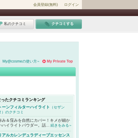
会員登録(無料)
ログイン
私のクチコミ
クチコミする
My@cosmeの使い方
My Private Top
なったクチコミランキング
トーンフィルターハイライト
（セザン
ヌ）のクチコミ
赤み＆窪みを自然にカバー！キメが細か
いハイライトパウダー。話...
続きをみる
リアルカレンデュラディープエッセンス