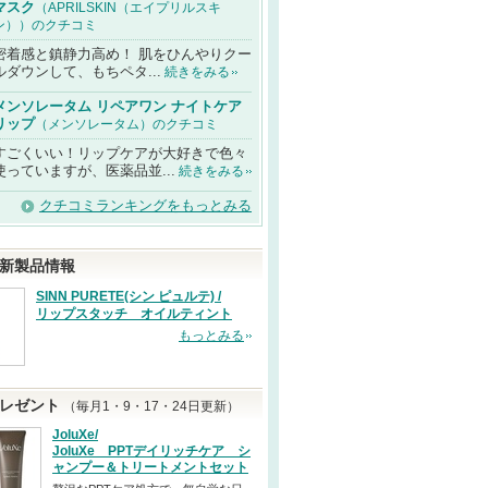
マスク
（APRILSKIN（エイプリルスキ
ン））のクチコミ
密着感と鎮静力高め！ 肌をひんやりクー
ルダウンして、もちペタ...
続きをみる
メンソレータム リペアワン ナイトケア
リップ
（メンソレータム）のクチコミ
すごくいい！リップケアが大好きで色々
使っていますが、医薬品並...
続きをみる
クチコミランキングをもっとみる
新製品情報
SINN PURETE(シン ピュルテ) /
リップスタッチ オイルティント
もっとみる
レゼント
（毎月1・9・17・24日更新）
JoluXe/
JoluXe PPTデイリッチケア シ
ャンプー＆トリートメントセット