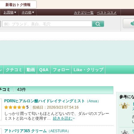
新着おトク情報
フォロー
さん
お買物
その他
カテゴリ一覧
ベストコスメ
認
証
済
ル
クチコミ
動画
Q&A
フォロー
Like・クリップ
チコミ
43件
参考に
PDRNヒアルロン酸ハイドレイティングミスト
（Anua）
5
投稿日：2026/3/23 07:54:16
しっかり潤って匂いもほとんどないので、ダルバのスプレー
ミストと比べると使用す…
続きを読む
アトバリア365 クリーム
（AESTURA）