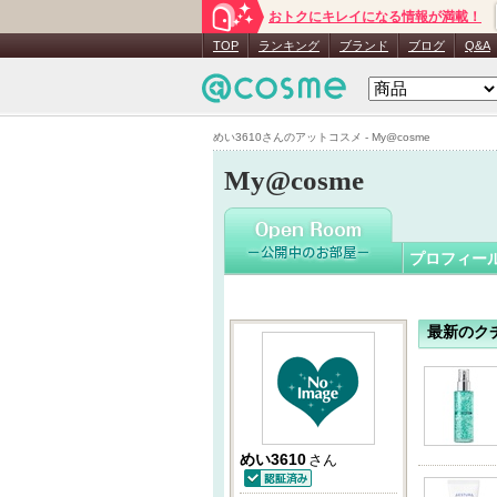
おトクにキレイになる情報が満載！
めい3610
TOP
ランキング
ブランド
ブログ
Q&A
めい3610さんのアットコスメ - My@cosme
My@cosme
プロフィー
最新のク
めい3610
さん
認証済