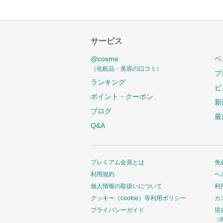
サービス
@cosme
ベ
（化粧品・美容の口コミ）
プ
ランキング
ビ
ポイント・クーポン
新
ブログ
最
Q&A
プレミアム会員とは
免
利用規約
ヘ
個人情報の取扱いについて
利
クッキー（cookie）等利用ポリシー
カ
プライバシーガイド
現
（