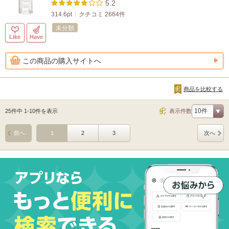
5.2
314.6pt
クチコミ 2664件
未分類
Like
Have
この商品の購入サイトへ
商品を比較する
25件中 1-10件を表示
表示件数
前へ
1
2
3
次へ