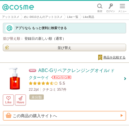
@cosme
アットコスメ
めい3610さんのアットコスメ
Like一覧
Like商品
アプリなら もっと便利に検索できる
並び替え順：
登録日の新しい順（通常）
並び替え
商品を比較する
ABC-Gリペアクレンジングオイル
/ ド
クターケイ
5.5
22.2pt
クチコミ 357件
未分類
Like
Have
この商品の購入サイトへ