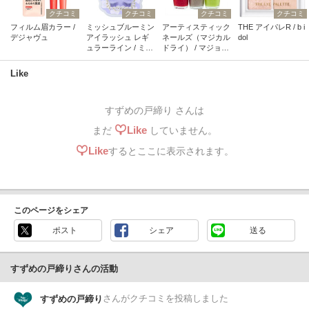
クチコミ
クチコミ
クチコミ
クチコミ
フィルム眉カラー /
ミッシュブルーミン
アーティスティック
THE アイパレR / b i
デジャヴュ
アイラッシュ レギ
ネールズ（マジカル
dol
ュラーライン / ミッ
ドライ） / マジョリ
シュブルーミン
カ マジョルカ
Like
すずめの戸締り さんは
Like
まだ
していません。
Like
するとここに表示されます。
このページをシェア
ポスト
シェア
送る
すずめの戸締りさんの活動
さん
がクチコミを投稿しました
すずめの戸締り