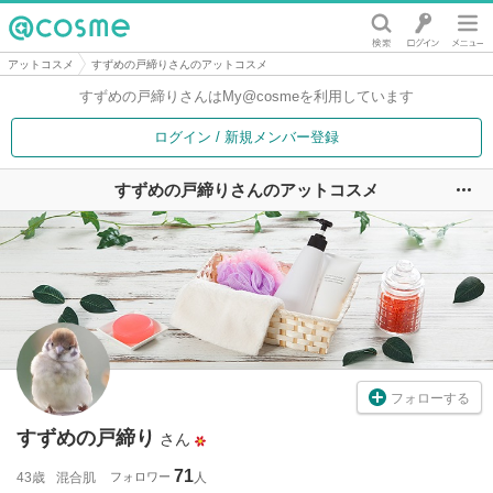
@cosme
アットコスメ
すずめの戸締りさんのアットコスメ
すずめの戸締りさんは
My@cosmeを利用しています
ログイン / 新規メンバー登録
すずめの戸締りさんのアットコスメ
ユ
フォローする
すずめの戸締り
さん
71
43歳
混合肌
フォロワー