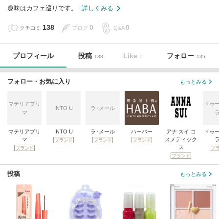
趣味はカフェ巡りです。
詳しくみる
138
0
0
クチコミ
ブログ
Q&A
プロフィール
投稿
Like
フォロー
138
0
135
フォロー・お気に入り
もっとみる
マテリアプリ
ドゥ
INTO U
ラ･メール
マ
マテリアプリ
INTO U
ラ･メール
ハーバー
アナ スイ コ
ドゥ
マ
スメティック
ブランド
ブランド
ブランド
ス
ブランド
ブ
ブランド
投稿
もっとみる