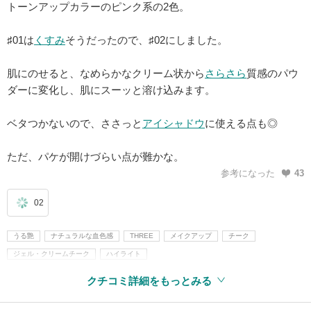
トーンアップカラーのピンク系の2色。
♯01は
くすみ
そうだったので、♯02にしました。
肌にのせると、なめらかなクリーム状から
さらさら
質感のパウ
ダーに変化し、肌にスーッと溶け込みます。
ベタつかないので、ささっと
アイシャドウ
に使える点も◎
ただ、パケが開けづらい点が難かな。
参考になった
43
02
うる艶
ナチュラルな血色感
THREE
メイクアップ
チーク
ジェル・クリームチーク
ハイライト
クチコミ詳細をもっとみる