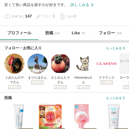
安くて良い商品を探すのが好きです。
詳しくみる
147
0
0
クチコミ
ブログ
Q&A
プロフィール
投稿
Like
フォロー
147
75
729
フォロー・お気に入り
もっとみる
ローラ
うみたんのマ
まりたほさん
さとみんたそ
Honomaruさ
クラランス
ローラ
マさん
さん
ん
メンバー
ブランド
メンバー
メンバー
メンバー
ブ
投稿
もっとみる