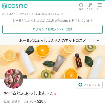
@cosme
アットコスメ
おーるどふぁっしよんさんのアットコスメ
おーるどふぁっしよんさんは
My@cosmeを利用しています
ログイン / 新規メンバー登録
おーるどふぁっしよんさんのアットコスメ
ユ
フォローする
おーるどふぁっしよん
さん
510
51歳
普通肌
フォロワー