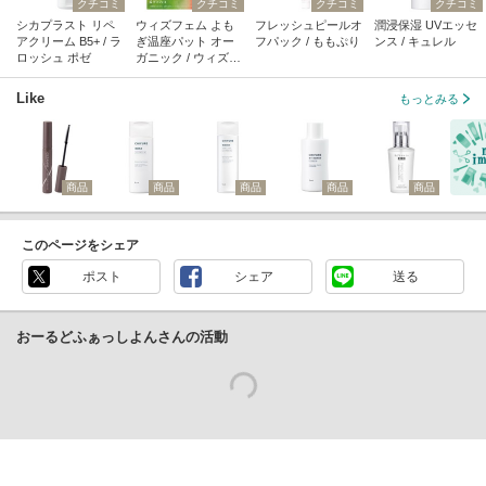
クチコミ
クチコミ
クチコミ
クチコミ
シカプラスト リペ
ウィズフェム よも
フレッシュピールオ
潤浸保湿 UVエッセ
アクリーム B5+ / ラ
ぎ温座パット オー
フパック / ももぷり
ンス / キュレル
ロッシュ ポゼ
ガニック / ウィズフ
ェム
Like
もっとみる
商品
商品
商品
商品
商品
このページをシェア
ポスト
シェア
送る
おーるどふぁっしよんさんの活動