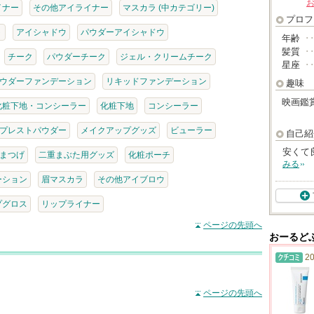
イナー
その他アイライナー
マスカラ (中カテゴリー)
プロフ
ト
アイシャドウ
パウダーアイシャドウ
年齢
･
髪質
･
チーク
パウダーチーク
ジェル・クリームチーク
星座
･
ウダーファンデーション
リキッドファンデーション
趣味
映画鑑
化粧下地・コンシーラー
化粧下地
コンシーラー
プレストパウダー
メイクアップグッズ
ビューラー
自己紹
安くて
まつげ
二重まぶた用グッズ
化粧ポーチ
みる
ーション
眉マスカラ
その他アイブロウ
プグロス
リップライナー
ページの先頭へ
おーるど
20
ページの先頭へ