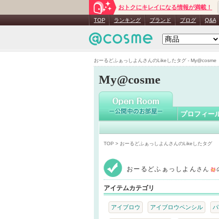
おトクにキレイになる情報が満載！
おーるど
TOP
ランキング
ブランド
ブログ
Q&A
おーるどふぁっしよんさんのLikeしたタグ - My@cosme
My@cosme
プロフィー
TOP
> おーるどふぁっしよんさんのLikeしたタグ
おーるどふぁっしよん
さん
アイテムカテゴリ
アイブロウ
アイブロウペンシル
パ