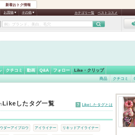
新着おトク情報
ふぁっし…
フォロー
さん
お買物
その他
カテゴリ一覧
ベストコスメ
認
証
済
ル
クチコミ
動画
Q&A
フォロー
Like・クリップ
商品
クチコミ
Likeしたタグ一覧
の
?
Likeしたタグとは
ウダーアイブロウ
アイライナー
リキッドアイライナー