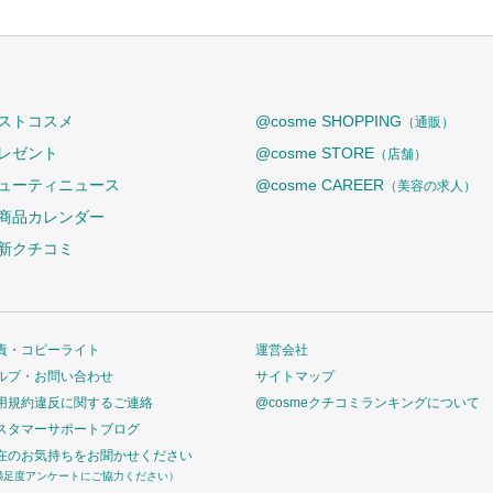
ストコスメ
@cosme SHOPPING
（通販）
レゼント
@cosme STORE
（店舗）
ューティニュース
@cosme CAREER
（美容の求人）
商品カレンダー
新クチコミ
責・コピーライト
運営会社
ルプ・お問い合わせ
サイトマップ
用規約違反に関するご連絡
@cosmeクチコミランキングについて
スタマーサポートブログ
在のお気持ちをお聞かせください
満足度アンケートにご協力ください）