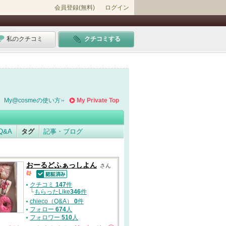
会員登録(無料)
ログイン
私のクチコミ
クチコミする
My@cosmeの使い方
My Private Top
Q&A
タグ
記事・ブログ
おーるどふぁっしよん
さん
認証済
クチコミ
147
件
└
もらったLike
346
件
chieco（Q&A）
0
件
フォロー
674
人
フォロワー
510
人