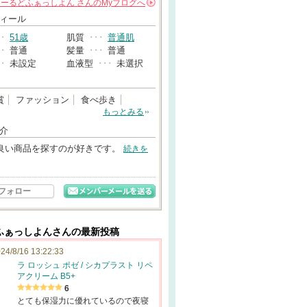
おーるどふぁっしよん
さんの
Myブログへ
→
ィール
･･
51歳
肌質
･･･
普通肌
･･
普通
髪量
･･･
普通
･･
未設定
血液型
･･･
未選択
賞
ファッション
食べ歩き
もっとみる
介
良い商品を探すのが好きです。
続きを
フォロー
ふぁっしよんさんの最新投稿
24/8/16 13:22:33
ラ ロッシュ ポゼ / シカプラスト リペ
アクリーム B5+
6
とても保湿力に優れているので夜寝