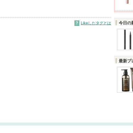
今日の
?
Likeしたタグとは
最新プ