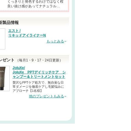
くっきりと発色するわけではなく程
良い抜け感があってナチュラル…
新製品情報
エスト /
リキッドアイライナーN
もっとみる
レゼント
（毎月1・9・17・24日更新）
JoluXe/
JoluXe PPTデイリッチケア シ
ャンプー＆トリートメントセット
贅沢なPPTケア処方で、無自覚な日
常ダメージを徹底ケアし毛髪悩みに
アプローチ【1名様】
他のプレゼントもみる