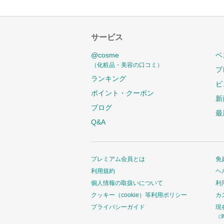
サービス
@cosme
ベ
（化粧品・美容の口コミ）
プ
ランキング
ビ
ポイント・クーポン
新
ブログ
最
Q&A
プレミアム会員とは
免
利用規約
ヘ
個人情報の取扱いについて
利
クッキー（cookie）等利用ポリシー
カ
プライバシーガイド
現
（