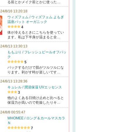
る前とかメイク前とかに使った…
24/8/16 13:20:18
ウィズフェム / ウィズフェム よもぎ
温座パット オーガニック
4
体が冷えるときにこちらを使ってい
ます。私は下半身が温まると全…
24/8/13 13:30:13
ももぷり / フレッシュピールオフパッ
ク
5
パックするだけで肌がツルツルにな
ります。剥がす時が楽しいです…
24/8/13 13:28:36
キュレル / 潤浸保湿 UVエッセンス
3
他のよくある日焼け止めと比べると
保湿力が高いので乾燥したりキ…
24/8/8 00:55:47
WHOMEE / ロング＆カールマスカラ
Ｎ
7