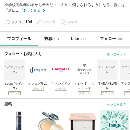
小学校高学年の頃からテカリ・ニキビに悩まされるようになる。親には
「遺伝…
詳しくみる
104
0
0
クチコミ
ブログ
Q&A
プロフィール
投稿
Like
フォロー
104
717
189
フォロー・お気に入り
もっとみる
syoss(サイオ
THE ANSWE
アク
ス)
R
syoss(サイオ
d プログラム
キャンメイク
クレ・ド・ポ
THE ANSWE
アク
ス)
ー ボーテ
R
ブランド
ブランド
ブランド
ブランド
ブランド
ブ
投稿
もっとみる