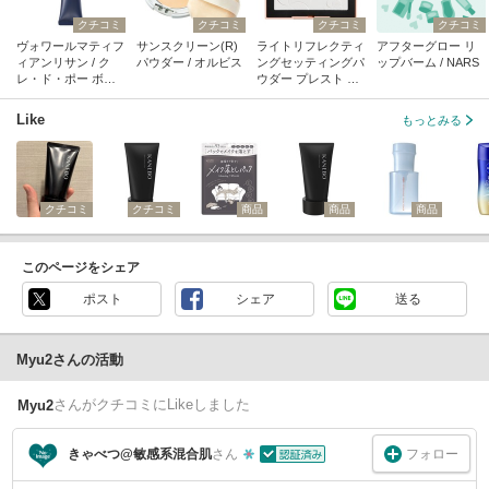
クチコミ
クチコミ
クチコミ
クチコミ
ヴォワールマティフ
サンスクリーン(R)
ライトリフレクティ
アフターグロー リ
ィアンリサン / ク
パウダー / オルビス
ングセッティングパ
ップバーム / NARS
レ・ド・ポー ボー
ウダー プレスト N /
テ
NARS
Like
もっとみる
クチコミ
クチコミ
商品
商品
商品
このページをシェア
ポスト
シェア
送る
Myu2さんの活動
さん
がクチコミにLikeしました
Myu2
フォロー
きゃべつ@敏感系混合肌
さん