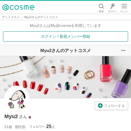
@cosme
アットコスメ
Myu2さんのアットコスメ
Myu2さんは
My@cosmeを利用しています
ログイン / 新規メンバー登録
Myu2さんのアットコスメ
ユ
フォローする
Myu2
さん
25
51歳
脂性肌
フォロワー