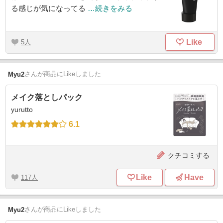
る感じが気になってる
…続きをみる
Like
5
さん
が商品にLikeしました
Myu2
メイク落としパック
yurutto
6.1
クチコミする
Like
Have
117
さん
が商品にLikeしました
Myu2