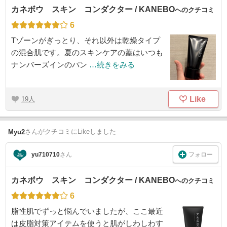
カネボウ スキン コンダクター / KANEBO
へのクチコミ
6
Tゾーンがぎっとり、それ以外は乾燥タイプ
の混合肌です。夏のスキンケアの蓋はいつも
ナンバーズインのパン
…続きをみる
Like
19
さん
がクチコミにLikeしました
Myu2
フォロー
yu710710
さん
カネボウ スキン コンダクター / KANEBO
へのクチコミ
6
脂性肌でずっと悩んでいましたが、ここ最近
は皮脂対策アイテムを使うと肌がしわしわす