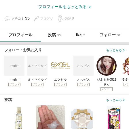
プロフィールをもっとみる
55
0
0
クチコミ
ブログ
Q&A
プロフィール
投稿
Like
フォロー
55
2
32
フォロー・お気に入り
もっとみる
mythm
ル・マイルド
オルビス
mythm
ル・マイルド
エクセル
オルビス
ぴよまる0511
*1*2
さん
ブランド
ブランド
ブランド
ブランド
メ
メンバー
投稿
もっとみる