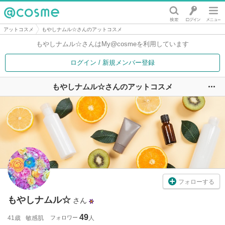
@cosme
アットコスメ
もやしナムル☆さんのアットコスメ
もやしナムル☆さんは
My@cosmeを利用しています
ログイン / 新規メンバー登録
もやしナムル☆さんのアットコスメ
ユ
フォローする
もやしナムル☆
さん
49
41歳
敏感肌
フォロワー