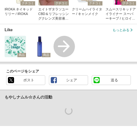
クチコミ
クチコミ
クチコミ
クチコミ
IROKA ネイキッド
エイトザタラソユー
クリームハイライタ
スムースリキッドア
リリー / IROKA
CBD＆リフレッシン
ー / キャンメイク
イライナー スーパ
グクレンズ美容液シ
ーキープ / ヒロイン
ャンプー／CBD＆バ
メイク
ランシングダメージ
Like
もっとみる
リペア美容液ヘアト
リートメント / ステ
ラシード
商品
商品
このページをシェア
ポスト
シェア
送る
もやしナムル☆さんの活動