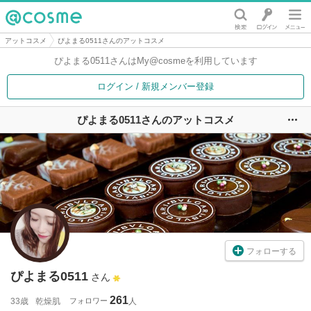
@cosme
アットコスメ
ぴよまる0511さんのアットコスメ
ぴよまる0511さんは
My@cosmeを利用しています
ログイン / 新規メンバー登録
ぴよまる0511さんのアットコスメ
ユ
フォローする
ぴよまる0511
さん
261
33歳
乾燥肌
フォロワー