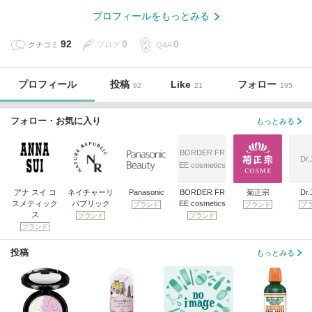
プロフィールをもっとみる
92
0
0
クチコミ
ブログ
Q&A
プロフィール
投稿
Like
フォロー
92
21
195
フォロー・お気に入り
もっとみる
BORDER FR
Dr.
EE cosmetics
アナ スイ コ
ネイチャーリ
Panasonic
BORDER FR
菊正宗
Dr.
スメティック
パブリック
EE cosmetics
ブランド
ブランド
ブ
ス
ブランド
ブランド
ブランド
投稿
もっとみる