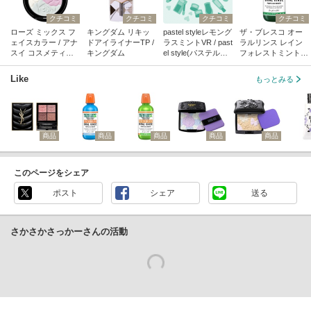
クチコミ
クチコミ
クチコミ
クチコミ
ローズ ミックス フ
キングダム リキッ
pastel styleレモング
ザ・ブレスコ オー
ェイスカラー / アナ
ドアイライナーTP /
ラスミントVR / past
ラルリンス レイン
スイ コスメティッ
キングダム
el style(パステルス
フォレストミント /
クス
タイル)
ザ・ブレスコ
Like
もっとみる
商品
商品
商品
商品
商品
このページをシェア
ポスト
シェア
送る
さかさかさっかーさんの活動