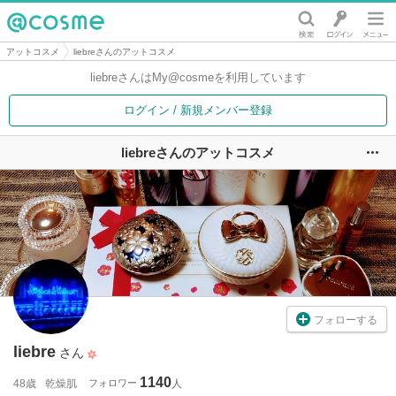
@cosme
アットコスメ
liebreさんのアットコスメ
liebreさんは
My@cosmeを利用しています
ログイン / 新規メンバー登録
liebreさんのアットコスメ
ユ
フォローする
liebre
さん
1140
48歳
乾燥肌
フォロワー