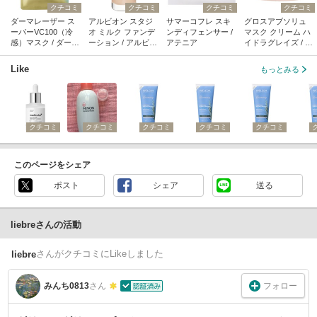
クチコミ
クチコミ
クチコミ
クチコミ
ダーマレーザー ス
アルビオン スタジ
サマーコフレ スキ
グロスアブソリュ
ーパーVC100（冷
オ ミルク ファンデ
ンディフェンサー /
マスク クリーム ハ
感）マスク / ダーマ
ーション / アルビオ
アテニア
イドラグレイズ / ケ
レーザー
ン
ラスターゼ
Like
もっとみる
クチコミ
クチコミ
クチコミ
クチコミ
クチコミ
このページをシェア
ポスト
シェア
送る
liebreさんの活動
さん
がクチコミにLikeしました
liebre
フォロー
みんち0813
さん