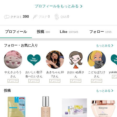
プロフィールをもっとみる
390
0
0
クチコミ
ブログ
Q&A
プロフィール
投稿
Like
フォロー
390
197045
1555
フォロー・お気に入り
もっとみる
やえさぶろう
おいしい餃子
あきちゃん10
おおいぬ座さ
こどもばたけ
yuki
さん
食べたいさん
7さん
ん
さん
メ
メンバー
メンバー
メンバー
メンバー
メンバー
投稿
もっとみる