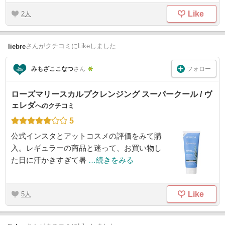
Like
2
さん
がクチコミにLikeしました
liebre
フォロー
みもざここなつ
さん
ローズマリースカルプクレンジング スーパークール / ヴ
ェレダ
へのクチコミ
5
公式インスタとアットコスメの評価をみて購
入。レギュラーの商品と迷って、お買い物し
た日に汗かきすぎて暑
…続きをみる
Like
5