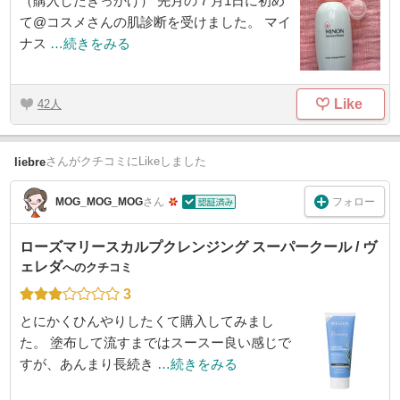
（購入したきっかけ） 先月の７月1日に初め
て@コスメさんの肌診断を受けました。 マイ
ナス
…続きをみる
Like
42
さん
がクチコミにLikeしました
liebre
フォロー
MOG_MOG_MOG
さん
ローズマリースカルプクレンジング スーパークール / ヴ
ェレダ
へのクチコミ
3
とにかくひんやりしたくて購入してみまし
た。 塗布して流すまではスースー良い感じで
すが、あんまり長続き
…続きをみる