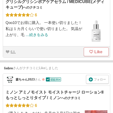
グリシルグリシンポアケアセラム / MEDICUBE(メディ
キューブ)
へのクチコミ
6
Qoo10でお得に購入。 一本使い切りました！
私は１カ月くらいで使い切りました。 気温が
上がり、毛
…続きをみる
Like
6
さん
がクチコミにLikeしました
liebre
フォロー
森ちゃん2023
さん
ミノン アミノモイスト モイストチャージ ローションII
もっとしっとりタイプ / ミノン
へのクチコミ
6