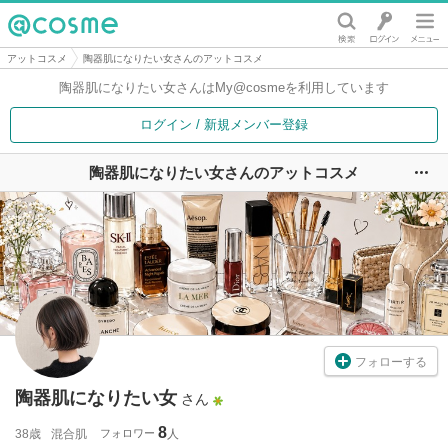
@cosme
アットコスメ
陶器肌になりたい女さんのアットコスメ
陶器肌になりたい女さんは
My@cosmeを利用しています
ログイン / 新規メンバー登録
陶器肌になりたい女さんのアットコスメ
ユ
フォローする
陶器肌になりたい女
さん
8
38歳
混合肌
フォロワー