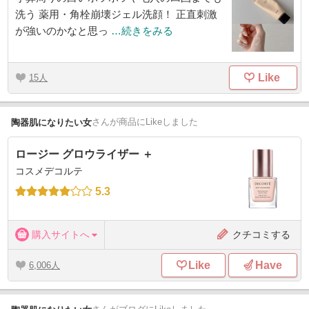
洗う 薬用・角栓崩壊ジェル洗顔！ 正直刺激
が強いのかなと思っ
…続きをみる
Like
15
さん
が商品にLikeしました
陶器肌になりたい女
ロージー グロウライザー ＋
コスメデコルテ
5.3
購入サイトへ
クチコミする
Like
Have
6,006