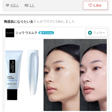
Like
415
1
さん
がブログにLikeしました
陶器肌になりたい女
フォロー
シュウ ウエムラ