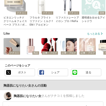
クチコミ
クチコミ
クチコミ
回答
ビタエンリッチド
フラルネ ブライト
リファストレートア
透明感を出せるアイ
クリーム＆フェイス
リファイン ミルク f
イロン プロ / ReFa
シャドウ
ベース プラス / ボビ
EM / アルビオン
イ ブラウン
Like
もっとみる
クチコミ
商品
記事・ブログ
記事・ブログ
記事・ブログ
このページをシェア
ポスト
シェア
送る
陶器肌になりたい女さんの活動
さん
がクチコミを投稿しました
陶器肌になりたい女