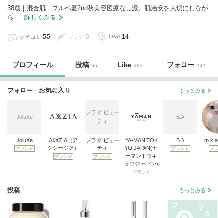
38歳｜混合肌｜ブルベ夏2nd秋美容医療なし派、肌治安を大切にしなが
ら…
詳しくみる
55
0
14
クチコミ
ブログ
Q&A
プロフィール
投稿
Like
フォロー
66
283
132
フォロー・お気に入り
もっとみる
プラダ ビュー
JoluXe
B.A
ティ
JoluXe
AXXZIA（ア
プラダ ビュー
YA-MAN TOK
B.A
m.k.
クシージア）
ティ
YO JAPAN(ヤ
ブランド
ブランド
メ
ーマントウキ
ブランド
ブランド
ョウジャパン)
ブランド
投稿
もっとみる