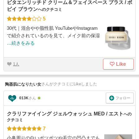
ビタエンリッチド クリーム＆フェイスベース プラス / ボ
ビイ ブラウン
へのクチコミ
5
30代｜混合やや脂性肌 YouTubeやInstagram
で紹介されているのを見て、メイク前の保湿
…続きをみる
Like
1
さん
がクチコミにLikeしました
陶器肌になりたい女
フォロー
013K
さん
クラリファイイング ジェルウォッシュ MED / エスト
への
クチコミ
7
小鼻周りの白いポツポツや毛穴の凹凸までも