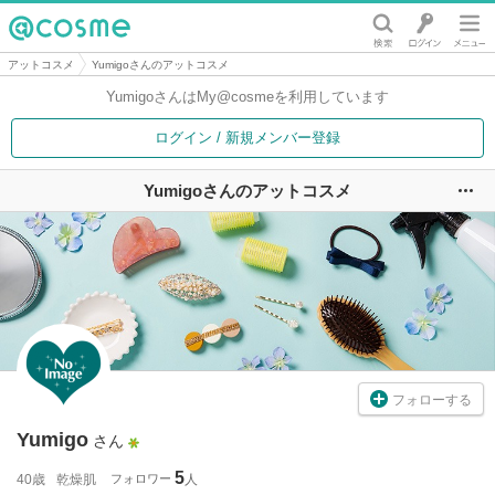
@cosme
アットコスメ
Yumigoさんのアットコスメ
Yumigoさんは
My@cosmeを利用しています
ログイン / 新規メンバー登録
Yumigoさんのアットコスメ
ユ
フォローする
Yumigo
さん
5
40歳
乾燥肌
フォロワー