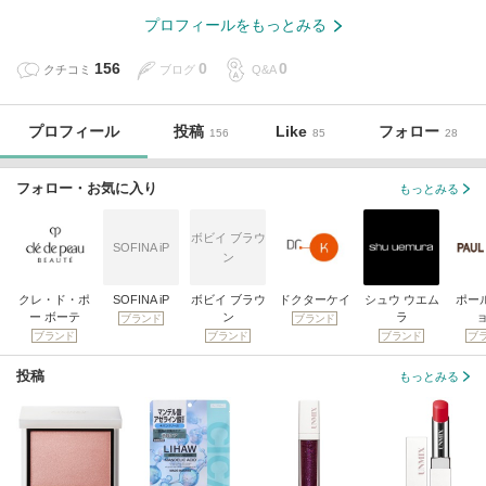
プロフィールをもっとみる
156
0
0
クチコミ
ブログ
Q&A
プロフィール
投稿
Like
フォロー
156
85
28
フォロー・お気に入り
もっとみる
ボビイ ブラウ
SOFINA iP
ン
クレ・ド・ポ
SOFINA iP
ボビイ ブラウ
ドクターケイ
シュウ ウエム
ポール
ー ボーテ
ン
ラ
ブランド
ブランド
ブランド
ブランド
ブランド
ブ
投稿
もっとみる