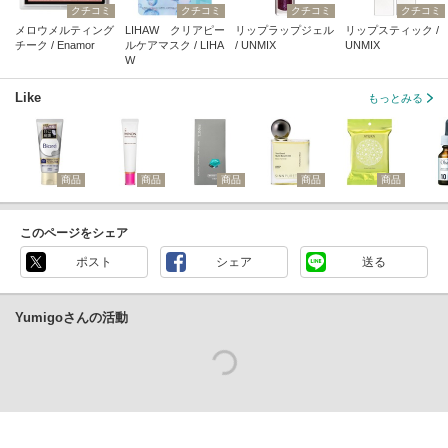
クチコミ
クチコミ
クチコミ
クチコミ
メロウメルティング
LIHAW クリアピー
リップラップジェル
リップスティック /
チーク / Enamor
ルケアマスク / LIHA
/ UNMIX
UNMIX
W
Like
もっとみる
商品
商品
商品
商品
商品
このページをシェア
ポスト
シェア
送る
Yumigoさんの活動