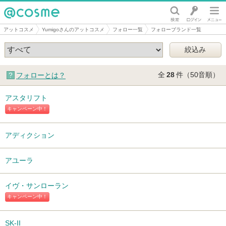
@cosme
アットコスメ
Yumigoさんのアットコスメ
フォロー一覧
フォローブランド一覧
全
28
件（50音順）
フォローとは？
アスタリフト
キャンペーン中！
アディクション
アユーラ
イヴ・サンローラン
キャンペーン中！
SK-II