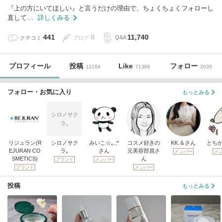
『上の方にいてほしい』と言うだけの理由で、ちょくちょくフォローし
直して…
詳しくみる
441
0
11,740
クチコミ
ブログ
Q&A
プロフィール
投稿
Like
フォロー
12164
71386
2035
フォロー・お気に入り
もっとみる
シロノサク
ラ｡
リジュラン(R
シロノサク
みいこ☆｡.:*
コスメ好きの
KK.＆さん
とち
EJURAN CO
ラ｡
さん
元美容部員さ
メンバー
メ
SMETICS)
ん
ブランド
メンバー
ブランド
メンバー
投稿
もっとみる