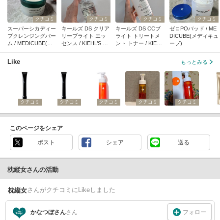
クチコミ
クチコミ
クチコミ
クチコミ
スーパーシカディー
キールズ DS クリア
キールズ DS CCブ
ゼロPOバッド / ME
プクレンジングバー
リーブライト エッ
ライト トリートメ
DICUBE(メディキュ
ム / MEDICUBE(メ
センス / KIEHL’S SI
ント トナー / KIEH
ーブ)
ディキューブ)
NCE 1851(キール
L’S SINCE 1851(キ
ズ)
ールズ)
Like
もっとみる
クチコミ
クチコミ
クチコミ
クチコミ
クチコミ
このページをシェア
ポスト
シェア
送る
枕縦女さんの活動
さん
がクチコミにLikeしました
枕縦女
フォロー
かなつぼさん
さん