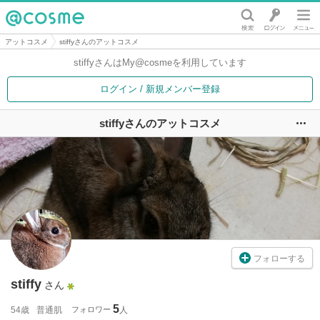
@cosme
アットコスメ
stiffyさんのアットコスメ
stiffyさんは
My@cosmeを利用しています
ログイン / 新規メンバー登録
stiffyさんのアットコスメ
ユ
フォローする
stiffy
さん
5
54歳
普通肌
フォロワー