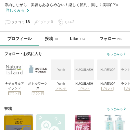
節約しながら、美容もあきらめない！楽しく節約、楽しく美容(’-’*)♪
詳しくみる
18
0
2
クチコミ
ブログ
Q&A
プロフィール
投稿
Like
フォロー
18
174
209
フォロー・お気に入り
もっとみる
Yunth
KUKUILASH
HaRENO/
ラク
ナチュラルア
ボトルワーク
Yunth
KUKUILASH
HaRENO/
ラク
イランド
ス
ブランド
ブランド
ブランド
ブ
ブランド
ブランド
投稿
もっとみる