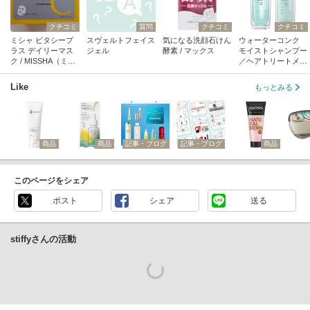
クチコミ
質問
クチコミ
クチコミ
ミシャ ビタシープ
スヴェルトフェイス
気になる洗顔石けん
ウォーターコンク
ラス デイリーマス
ジェル
酵素 / マックス
モイストシャンプー
ク / MISSHA（ミシ
／ヘアトリートメン
ャ）
ト / ululis
Like
もっとみる
商品
商品
記事・ブログ
記事・ブログ
商品
このページをシェア
ポスト
シェア
送る
stiffyさんの活動