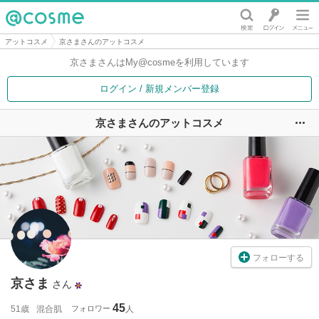
@cosme
アットコスメ
京さまさんのアットコスメ
京さまさんは
My@cosmeを利用しています
ログイン / 新規メンバー登録
京さまさんのアットコスメ
ユ
フォローする
京さま
さん
45
51歳
混合肌
フォロワー