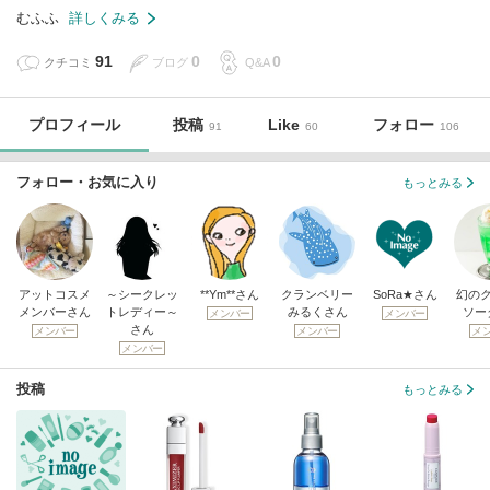
むふふ
詳しくみる
91
0
0
クチコミ
ブログ
Q&A
プロフィール
投稿
Like
フォロー
91
60
106
フォロー・お気に入り
もっとみる
アットコスメ
～シークレッ
**Ym**さん
クランベリー
SoRa★さん
幻の
メンバーさん
トレディー～
みるくさん
ソー
メンバー
メンバー
さん
メンバー
メンバー
メ
メンバー
投稿
もっとみる