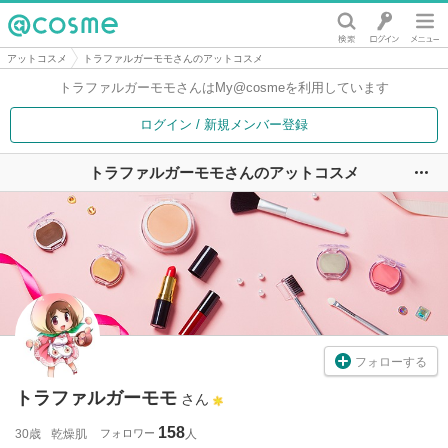
@cosme
アットコスメ
トラファルガーモモさんのアットコスメ
トラファルガーモモさんは
My@cosmeを利用しています
ログイン / 新規メンバー登録
トラファルガーモモさんのアットコスメ
ユ
フォローする
トラファルガーモモ
さん
158
30歳
乾燥肌
フォロワー