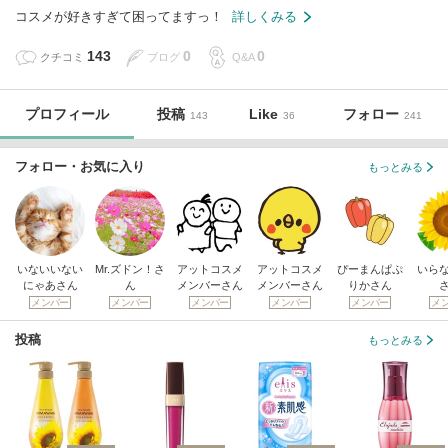
コスメが好きすぎて困ってますっ！
詳しくみる
143
0
0
クチコミ
ブログ
Q&A
プロフィール
投稿
Like
フォロー
143
36
241
フォロー・お気に入り
もっとみる
いないいない
Mr.ズドン！さ
アットコスメ
アットコスメ
ぴーまんぱぷ
いら
にゃあさん
ん
メンバーさん
メンバーさん
りかさん
メンバー
メンバー
メンバー
メンバー
メンバー
メ
投稿
もっとみる