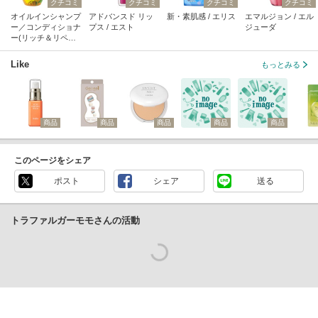
クチコミ
クチコミ
クチコミ
クチコミ
オイルインシャンプ
アドバンスド リッ
新・素肌感 / エリス
エマルジョン / エル
ー／コンディショナ
プス / エスト
ジューダ
ー(リッチ＆リペア)
/ ディアボーテ
Like
もっとみる
商品
商品
商品
商品
商品
このページをシェア
ポスト
シェア
送る
トラファルガーモモさんの活動