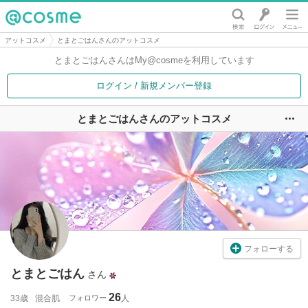
@cosme
アットコスメ
とまとごはんさんのアットコスメ
とまとごはんさんは
My@cosmeを利用しています
ログイン / 新規メンバー登録
とまとごはんさんのアットコスメ
ユ
フォローする
とまとごはん
さん
26
33歳
混合肌
フォロワー