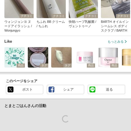
クチコミ
クチコミ
クチコミ
クチコミ
ウォンジョンヨ ヌ
ちふれ BB クリーム
快朝ハーブ乳酸菌 /
BARTH オイルイン
ードアイラッシュ /
/ ちふれ
ヴェントゥーノ
シームレス ボディ
Wonjungyo
スクラブ / BARTH
Like
もっとみる
商品
タグ
タグ
商品
商品
このページをシェア
ポスト
シェア
送る
とまとごはんさんの活動