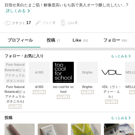
目指せ美白たまご肌！解像度高いもち肌で美人オーラ醸し出したい…?
詳しくみる
17
0
0
クチコミ
ブログ
Q&A
プロフィール
投稿
Like
フォロー
17
202
950
フォロー・お気に入り
もっとみる
Pure Natural
Botanical(ピュ
dr365
Brighte
WELL
アナチュラル
ボタニカル)
Pure Natural
dr365
too cool for sc
Brighte
VDL（ヴィ・
WELL
Botanical(ピュ
hool
ディー・エ
ブランド
ブランド
ブ
アナチュラル
ル）
ブランド
ボタニカル)
ブランド
ブランド
投稿
もっとみる