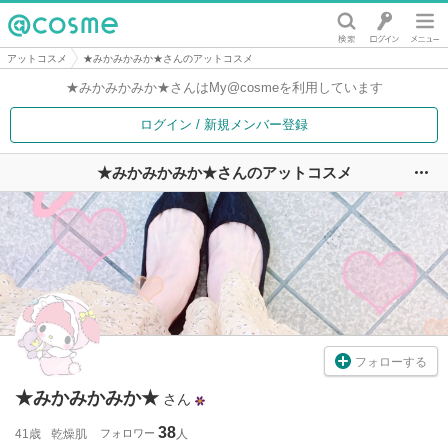
@cosme
アットコスメ
★みかみかみか★さんのアットコスメ
★みかみかみか★さんは
My@cosmeを利用しています
ログイン / 新規メンバー登録
★みかみかみか★さんのアットコスメ
ユ
フォローする
★みかみかみか★
さん
38
41歳
乾燥肌
フォロワー