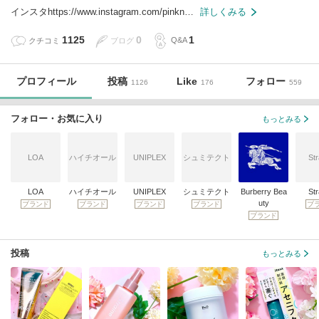
インスタhttps://www.instagram.com/pinkn…
詳しくみる
1125
0
1
クチコミ
ブログ
Q&A
プロフィール
投稿
Like
フォロー
1126
176
559
フォロー・お気に入り
もっとみる
LOA
ハイチオール
UNIPLEX
シュミテクト
Str
LOA
ハイチオール
UNIPLEX
シュミテクト
Burberry Bea
Str
uty
ブランド
ブランド
ブランド
ブランド
ブ
ブランド
投稿
もっとみる