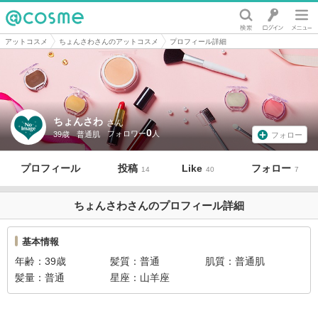
@cosme
アットコスメ
ちょんさわさんのアットコスメ
プロフィール詳細
ちょんさわ
さん
0
39歳
普通肌
フォロー
プロフィール
投稿
Like
フォロー
14
40
7
ちょんさわさんのプロフィール詳細
基本情報
年齢
39歳
髪質
普通
肌質
普通肌
髪量
普通
星座
山羊座