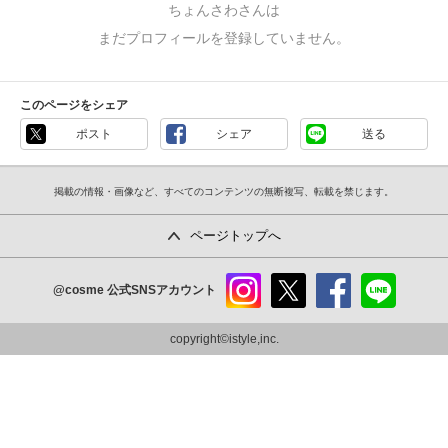
ちょんさわさんは
まだプロフィールを登録していません。
このページをシェア
ポスト
シェア
送る
掲載の情報・画像など、すべてのコンテンツの無断複写、転載を禁じます。
ページトップへ
@cosme
公式SNSアカウント
instag
x
faceb
line
ram
ook
copyright©istyle,inc.