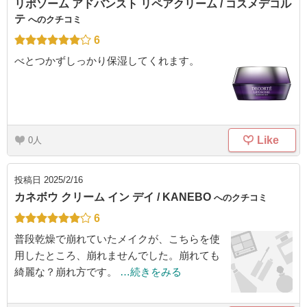
リポソーム アドバンスト リペアクリーム / コスメデコル
テ
へのクチコミ
6
べとつかずしっかり保湿してくれます。
Like
0
投稿日
2025/2/16
カネボウ クリーム イン デイ / KANEBO
へのクチコミ
6
普段乾燥で崩れていたメイクが、こちらを使
用したところ、崩れませんでした。崩れても
綺麗な？崩れ方です。
…続きをみる