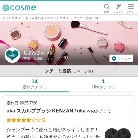
@cosme
アットコスメ
ちょんさわさんのアットコスメ
クチコミ投稿一覧
ちょんさわ
さん
0
39歳
普通肌
フォロー
クチコミ投稿
(1ページ目)
14
1
投稿クチコミ
Likeクチコミ
投稿日
2025/7/28
uka スカルプブラシ KENZAN / uka
へのクチコミ
5
シャンプー時に使うと頭がスッキリします！
首周りの凝りにも効果があるかと思います 母