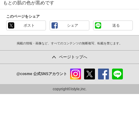
もとの肌の色が黒めです
このページをシェア
ポスト
シェア
送る
掲載の情報・画像など、すべてのコンテンツの無断複写、転載を禁じます。
ページトップへ
@cosme
公式SNSアカウント
instag
x
faceb
line
ram
ook
copyright©istyle,inc.