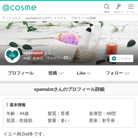
@cosme
アットコスメ
spamalotさんのアットコスメ
プロフィール詳細
spamalot
さん
20
44歳
乾燥肌
フォロー
プロフィール
投稿
Like
フォロー
197
81
635
spamalotさんのプロフィール詳細
基本情報
年齢
44歳
髪質
普通
血液型
AB型
肌質
乾燥肌
髪量
多い
星座
射手座
イエベ秋2nd冬です。