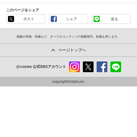
このページをシェア
ポスト
シェア
送る
掲載の情報・画像など、すべてのコンテンツの無断複写、転載を禁じます。
ページトップへ
@cosme
公式SNSアカウント
instag
x
faceb
line
ram
ook
copyright©istyle,inc.