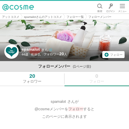
@cosme
アットコスメ
spamalotさんのアットコスメ
フォロー一覧
フォローメンバー
spamalot
さん
20
44歳
乾燥肌
フォロー
フォローメンバー
(1ページ目)
20
0
フォロワー
フォロー
spamalot
さんが
@cosmeメンバーを
フォロー
すると
このページに表示されます