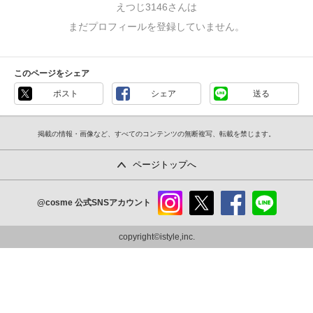
えつじ3146さんは
まだプロフィールを登録していません。
このページをシェア
ポスト
シェア
送る
掲載の情報・画像など、すべてのコンテンツの無断複写、転載を禁じます。
ページトップへ
@cosme
公式SNSアカウント
instag
x
faceb
line
ram
ook
copyright©istyle,inc.