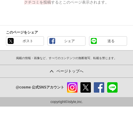
クチコミを投稿
するとこのページ表示されます。
このページをシェア
ポスト
シェア
送る
掲載の情報・画像など、すべてのコンテンツの無断複写、転載を禁じます。
ページトップへ
@cosme
公式SNSアカウント
instag
x
faceb
line
ram
ook
copyright©istyle,inc.