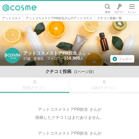
@cosme
アットコスメ
アットコスメストアPR担当さんのアットコスメ
クチコミ投稿一覧
アットコスメストアPR担当
さん
158,905
27歳
普通肌
フォロー
クチコミ投稿
(1ページ目)
0
0
投稿クチコミ
Likeクチコミ
アットコスメストアPR担当
さんが
投稿したクチコミはまだありません。
アットコスメストアPR担当
さんが