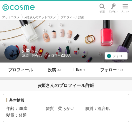
@cosme
アットコスメ
yi姫さんのアットコスメ
プロフィール詳細
yi姫
さん
218
38歳
混合肌
フォロー
プロフィール
投稿
Like
フォロー
44
3
141
yi姫さんのプロフィール詳細
基本情報
年齢
38歳
髪質
柔らかい
肌質
混合肌
髪量
普通