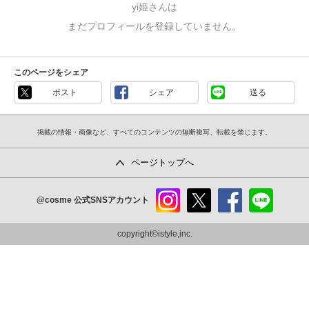
yi姫さんは
まだプロフィールを登録していません。
このページをシェア
ポスト
シェア
送る
掲載の情報・画像など、すべてのコンテンツの無断複写、転載を禁じます。
ページトップへ
@cosme
公式SNSアカウント
instag
x
faceb
line
ram
ook
copyright©istyle,inc.