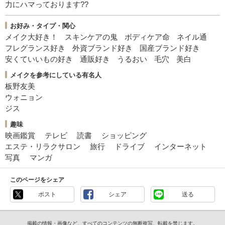
力にハマっております??
お好み・タイプ・関心
メイク大好き！
スキンケアの鬼
ボディケア命
ネイル通
フレグランス好き
外資ブランド好き
国産ブランド好き
安くていいもの好き
通販好き
うるおい
毛穴
美白
メイクを参考にしている有名人
板野友美
ウォニョン
ジス
趣味
映画鑑賞
テレビ
読書
ショッピング
エステ・リラクサロン
旅行
ドライブ
インターネット
写真
マンガ
このページをシェア
ポスト
シェア
送る
掲載の情報・画像など、すべてのコンテンツの無断複写、転載を禁じます。