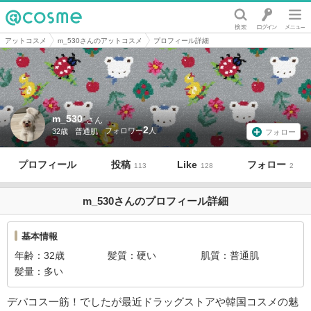
@cosme
アットコスメ
m_530さんのアットコスメ
プロフィール詳細
m_530
さん
2
32歳
普通肌
フォロー
プロフィール
投稿
Like
フォロー
113
128
2
m_530さんのプロフィール詳細
基本情報
年齢
32歳
髪質
硬い
肌質
普通肌
髪量
多い
デパコス一筋！でしたが最近ドラッグストアや韓国コスメの魅