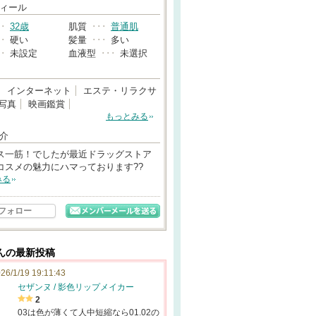
→
ィール
･･
32歳
肌質
･･･
普通肌
･･
硬い
髪量
･･･
多い
･･
未設定
血液型
･･･
未選択
インターネット
エステ・リラクサ
写真
映画鑑賞
もっとみる
介
ス一筋！でしたが最近ドラッグストア
コスメの魅力にハマっております??
みる
フォロー
さんの最新投稿
26/1/19 19:11:43
セザンヌ / 影色リップメイカー
2
03は色が薄くて人中短縮なら01.02の