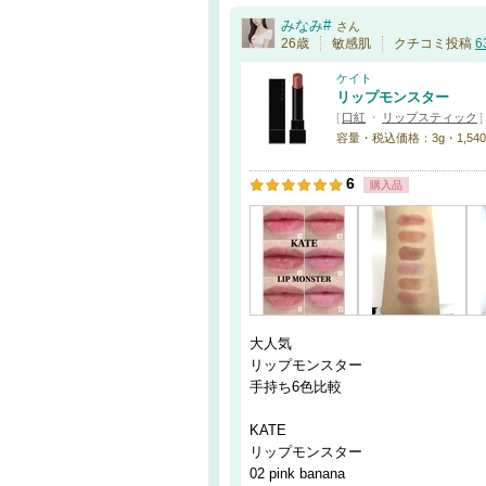
みなみ#
さん
26歳
敏感肌
クチコミ投稿
6
ケイト
リップモンスター
[
口紅
・
リップスティック
]
容量・税込価格：3g・1,540円
6
購入品
大人気
リップモンスター
手持ち6色比較
KATE
リップモンスター
02 pink banana