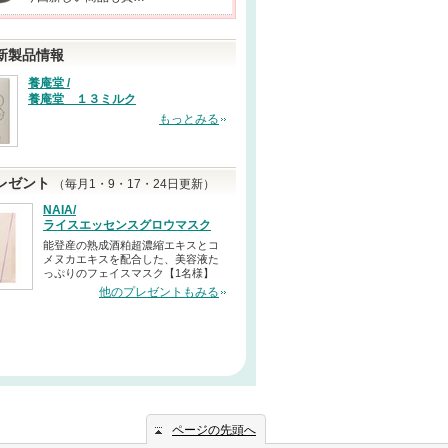
新製品情報
養庵堂 /
養庵堂 １３ミルク
もっとみる
レゼント
（毎月1・9・17・24日更新）
NAIA/
ライスエッセンスグロウマスク
能登産の熟成酒粕超濃縮エキスとコ
メヌカエキスを配合した、美容液た
っぷりのフェイスマスク【1名様】
他のプレゼントもみる
ページの先頭へ