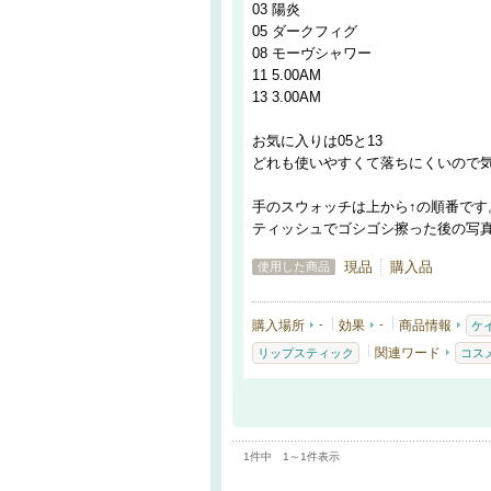
03 陽炎
05 ダークフィグ
08 モーヴシャワー
11 5.00AM
13 3.00AM
お気に入りは05と13
どれも使いやすくて落ちにくいので
手のスウォッチは上から↑の順番です
ティッシュでゴシゴシ擦った後の写
現品
購入品
使用した商品
購入場所
-
効果
-
商品情報
ケ
関連ワード
リップスティック
コス
1件中 1～1件表示