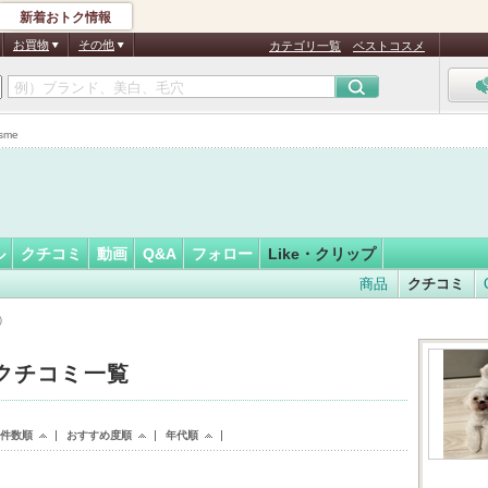
新着おトク情報
フォロー
ん
お買物
その他
カテゴリ一覧
ベストコスメ
sme
ル
クチコミ
動画
Q&A
フォロー
Like・クリップ
商品
クチコミ
）
 クチコミ一覧
ke件数順
おすすめ度順
年代順