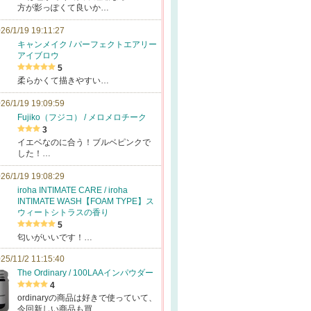
方が影っぽくて良いか…
26/1/19 19:11:27
キャンメイク / パーフェクトエアリー
アイブロウ
5
柔らかくて描きやすい…
26/1/19 19:09:59
Fujiko（フジコ） / メロメロチーク
3
イエベなのに合う！ブルベピンクで
した！…
26/1/19 19:08:29
iroha INTIMATE CARE / iroha
INTIMATE WASH【FOAM TYPE】ス
ウィートシトラスの香り
5
匂いがいいです！…
25/11/2 11:15:40
The Ordinary / 100LAAインパウダー
4
ordinaryの商品は好きで使っていて、
今回新しい商品も買…