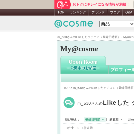
おトクにキレイになる情報が満載！
m_530
さ
TOP
ランキング
ブランド
ブログ
Q&A
m_530さんのLikeしたクチコミ（登録日時順） - My@co
My@cosme
プロフィー
TOP
> m_530さんのLikeしたクチコミ（登録日時順
Likeした
m_530
さんの
並び替え：
登録日時順
新着順
Li
1件中 1～1件表示