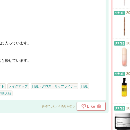
20
気に入っています。
20
。
真も載せています。
20
イト
メイクアップ
口紅・グロス・リップライナー
口紅
メ購入品
Like
7
参考にしたい！ありがとう
20