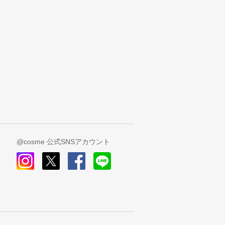
@cosme 公式SNSアカウント
instagram
x
facebook
line