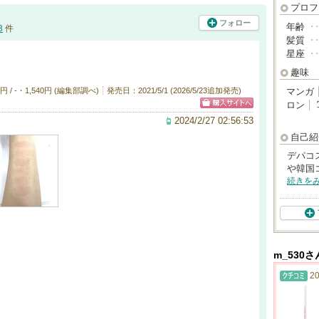
プロフ
フォロー
年齢
･
3
件
髪質
･
星座
･
趣味
 / -・1,540円 (編集部調べ)
発売日：2021/5/1 (2026/5/23追加発売)
マンガ
ロン
2024/2/27 02:56:53
自己紹
デパコ
や韓国
続きを
m_530
20