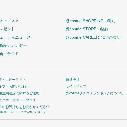
ストコスメ
@cosme SHOPPING
（通販）
レゼント
@cosme STORE
（店舗）
ューティニュース
@cosme CAREER
（美容の求人）
商品カレンダー
新クチコミ
責・コピーライト
運営会社
ルプ・お問い合わせ
サイトマップ
用規約違反に関するご連絡
@cosmeクチコミランキングについて
スタマーサポートブログ
在のお気持ちをお聞かせください
満足度アンケートにご協力ください）