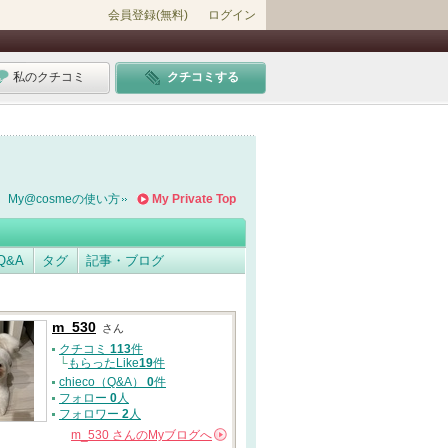
会員登録(無料)
ログイン
私のクチコミ
クチコミする
My@cosmeの使い方
My Private Top
Q&A
タグ
記事・ブログ
m_530
さん
クチコミ
113
件
└
もらったLike
19
件
chieco（Q&A）
0
件
フォロー
0
人
フォロワー
2
人
m_530
さんの
Myブログへ