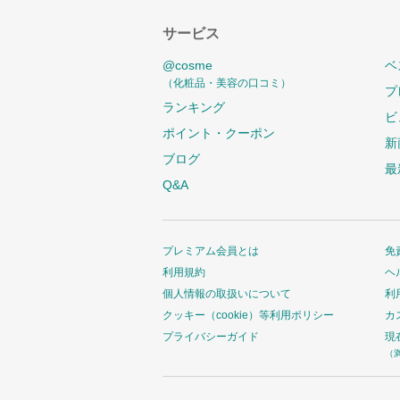
サービス
@cosme
ベ
（化粧品・美容の口コミ）
プ
ランキング
ビ
ポイント・クーポン
新
ブログ
最
Q&A
プレミアム会員とは
免
利用規約
ヘ
個人情報の取扱いについて
利
クッキー（cookie）等利用ポリシー
カ
プライバシーガイド
現
（