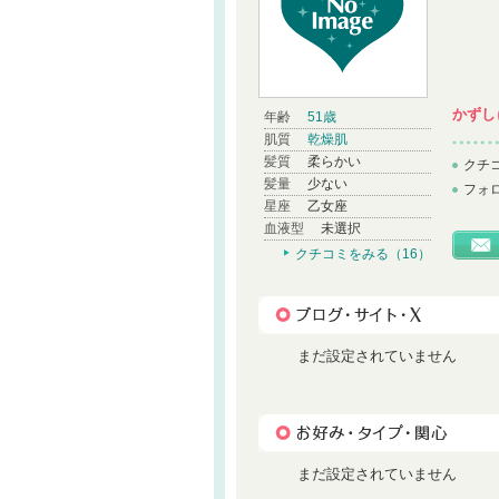
かずし
年齢
51歳
肌質
乾燥肌
髪質
柔らかい
クチ
髪量
少ない
フォ
星座
乙女座
血液型
未選択
クチコミをみる（16）
まだ設定されていません
まだ設定されていません