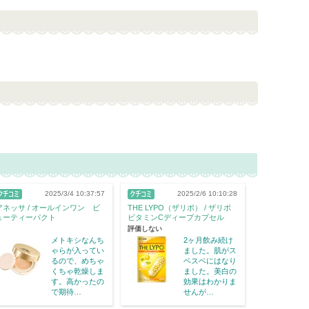
2025/3/4 10:37:57
2025/2/6 10:10:28
アネッサ / オールインワン ビ
THE LYPO（ザリポ） / ザリポ
ューティーパクト
ビタミンCディープカプセル
評価しない
メトキシなんち
2ヶ月飲み続け
ゃらが入ってい
ました。肌がス
るので、めちゃ
ベスベにはなり
くちゃ乾燥しま
ました。美白の
す。高かったの
効果はわかりま
で期待…
せんが…