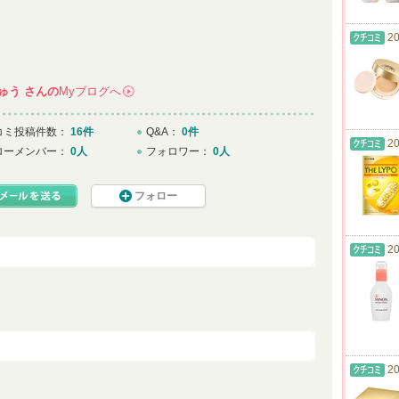
20
ゅう
さんの
Myブログへ
→
コミ投稿件数：
16件
Q&A：
0件
20
ローメンバー：
0人
フォロワー：
0人
フォロー
20
20