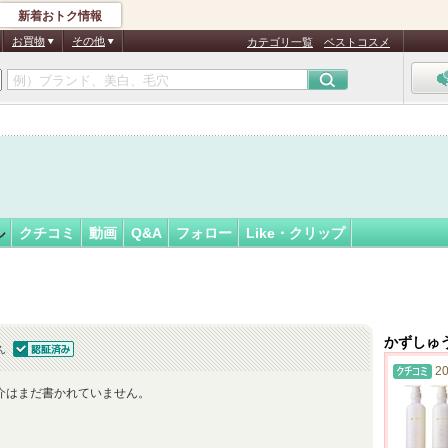
新着おトク情報
う
フォロー
さん
お買物
その他
カテゴリ一覧
ベストコスメ
認
証
済
ル
クチコミ
動画
Q&A
フォロー
Like・クリップ
かずしゅ
ん
認証済
20
介はまだ書かれていません。