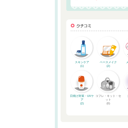
スキンケア
ベースメイク
(1)
(2)
日焼け対策・UVケ
コフレ・キット・セ
ア
ット
(2)
(0)