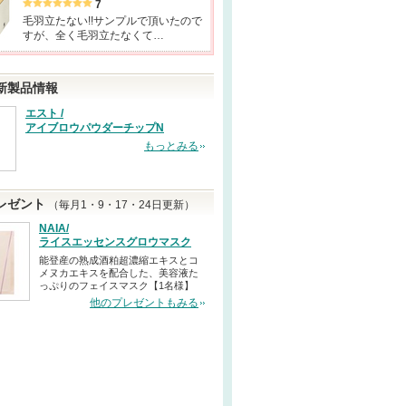
7
毛羽立たない!!サンプルで頂いたので
すが、全く毛羽立たなくて…
新製品情報
エスト /
アイブロウパウダーチップN
もっとみる
レゼント
（毎月1・9・17・24日更新）
NAIA/
ライスエッセンスグロウマスク
能登産の熟成酒粕超濃縮エキスとコ
メヌカエキスを配合した、美容液た
っぷりのフェイスマスク【1名様】
他のプレゼントもみる