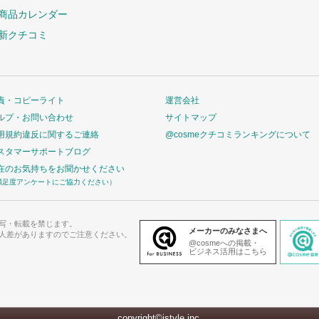
商品カレンダー
新クチコミ
責・コピーライト
運営会社
ルプ・お問い合わせ
サイトマップ
用規約違反に関するご連絡
@cosmeクチコミランキングについて
スタマーサポートブログ
在のお気持ちをお聞かせください
満足度アンケートにご協力ください）
写・転載を禁じます。
メーカーのみなさまへ
人差がありますのでご注意ください。
@cosmeへの掲載・
ビジネス活用はこちら
copyright©istyle,inc.