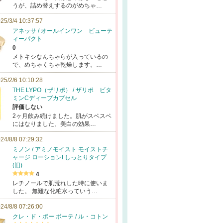
うが、詰め替えするのがめちゃ…
25/3/4 10:37:57
アネッサ / オールインワン ビューテ
ィーパクト
0
メトキシなんちゃらが入っているの
で、めちゃくちゃ乾燥します。…
25/2/6 10:10:28
THE LYPO（ザリポ） / ザリポ ビタ
ミンCディープカプセル
評価しない
2ヶ月飲み続けました。肌がスベスベ
にはなりました。美白の効果…
24/8/8 07:29:32
ミノン / アミノモイスト モイストチ
ャージ ローションI しっとりタイプ
(旧)
4
レチノールで肌荒れした時に使いま
した。 無難な化粧水っていう…
24/8/8 07:26:00
クレ・ド・ポー ボーテ / ル・コトン