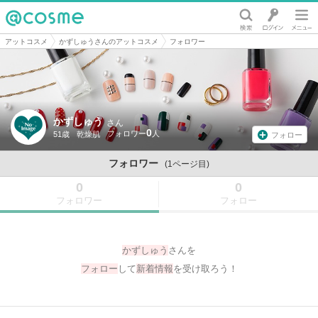
@cosme
アットコスメ
かずしゅうさんのアットコスメ
フォロワー
かずしゅう
さん
0
51歳
乾燥肌
フォロー
フォロワー
(1ページ目)
0
0
フォロワー
フォロー
かずしゅう
さんを
フォロー
して
新着情報
を受け取ろう！