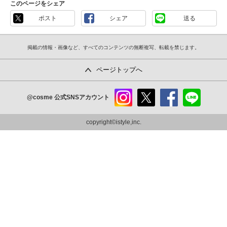
このページをシェア
ポスト
シェア
送る
掲載の情報・画像など、すべてのコンテンツの無断複写、転載を禁じます。
ページトップへ
@cosme
公式SNSアカウント
instag
x
faceb
line
ram
ook
copyright©istyle,inc.