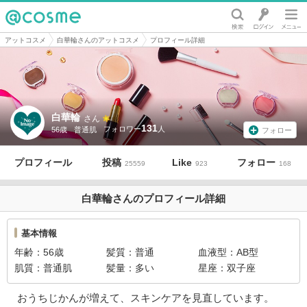
@cosme
アットコスメ
白華輪さんのアットコスメ
プロフィール詳細
白華輪
さん
131
56歳
普通肌
フォロー
プロフィール
投稿
Like
フォロー
25559
923
168
白華輪さんのプロフィール詳細
基本情報
年齢
56歳
髪質
普通
血液型
AB型
肌質
普通肌
髪量
多い
星座
双子座
おうちじかんが増えて、スキンケアを見直しています。