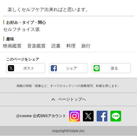
楽しくセルフケア出来ればと思います。
お好み・タイプ・関心
セルフチョイス派
趣味
映画鑑賞
音楽鑑賞
読書
料理
旅行
このページをシェア
ポスト
シェア
送る
掲載の情報・画像など、すべてのコンテンツの無断複写、転載を禁じます。
ページトップへ
@cosme
公式SNSアカウント
instag
x
faceb
line
ram
ook
copyright©istyle,inc.