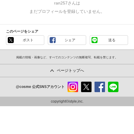
ran257さんは
まだプロフィールを登録していません。
このページをシェア
ポスト
シェア
送る
掲載の情報・画像など、すべてのコンテンツの無断複写、転載を禁じます。
ページトップへ
@cosme
公式SNSアカウント
instag
x
faceb
line
ram
ook
copyright©istyle,inc.