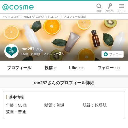
@cosme
アットコスメ
ran257さんのアットコスメ
プロフィール詳細
ran257
さん
2
55歳
乾燥肌
フォロー
プロフィール
投稿
Like
フォロー
25
112
121
ran257さんのプロフィール詳細
基本情報
年齢
55歳
髪質
普通
肌質
乾燥肌
髪量
普通