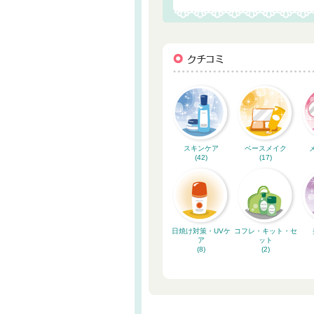
スキンケア
ベースメイク
(42)
(17)
日焼け対策・UVケ
コフレ・キット・セ
ア
ット
(8)
(2)