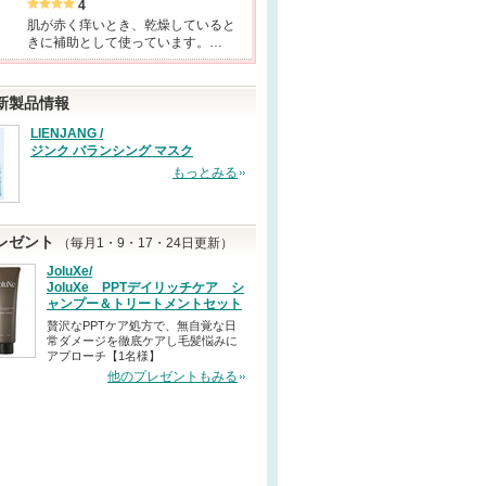
4
肌が赤く痒いとき、乾燥していると
きに補助として使っています。…
新製品情報
LIENJANG /
ジンク バランシング マスク
もっとみる
レゼント
（毎月1・9・17・24日更新）
JoluXe/
JoluXe PPTデイリッチケア シ
ャンプー＆トリートメントセット
贅沢なPPTケア処方で、無自覚な日
常ダメージを徹底ケアし毛髪悩みに
アプローチ【1名様】
他のプレゼントもみる