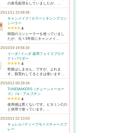
の産毛処理をしていましたが、…
25/11/11 23:49:56
キャンメイク / カラーミキシングコン
シーラー
4
韓国のコンシーラーを使っていまし
たが、元々3年前にキャンメイ…
25/10/19 19:56:34
イハダ / イハダ 薬用フェイスプロテ
クトパウダー
4
乾燥はしません。ですが、よれま
す。肌荒れしてるときは使います…
25/10/12 00:29:34
TUNEMAKERS（チューンメーカー
ズ） / α－アルブチン
4
使用感は悪くないです。ビタミンCの
と併用で使っています。…
25/10/11 02:13:03
キュレル / ディープモイスチャースプ
レー