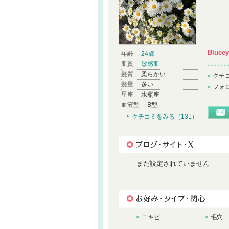
Blueey
年齢
24歳
肌質
敏感肌
髪質
柔らかい
クチ
髪量
多い
フォ
星座
水瓶座
血液型
B型
クチコミをみる（131）
まだ設定されていません
ニキビ
毛穴