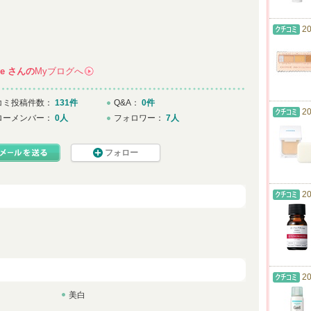
20
e
さんの
Myブログへ
→
コミ投稿件数：
131件
Q&A：
0件
20
ローメンバー：
0人
フォロワー：
7人
フォロー
20
20
美白