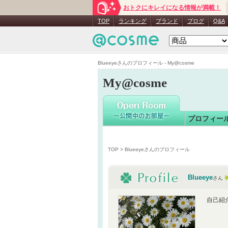
おトクにキレイになる情報が満載！
Blueeye
さ
TOP
ランキング
ブランド
ブログ
Q&A
Blueeyeさんのプロフィール - My@cosme
My@cosme
プロフィー
TOP
> Blueeyeさんのプロフィール
Blueeye
さん
自己紹