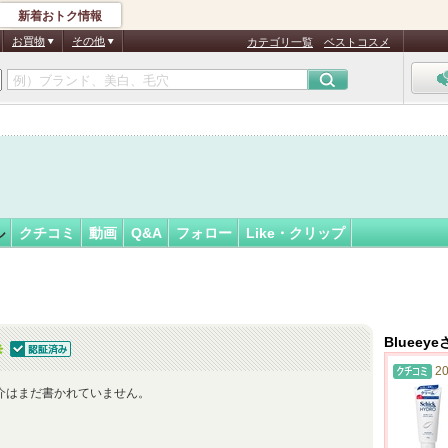
新着おトク情報
フォロー
ん
お買物
その他
カテゴリ一覧
ベストコスメ
認
証
済
ル
クチコミ
動画
Q&A
フォロー
Like・クリップ
Bluee
認証済
20
介はまだ書かれていません。