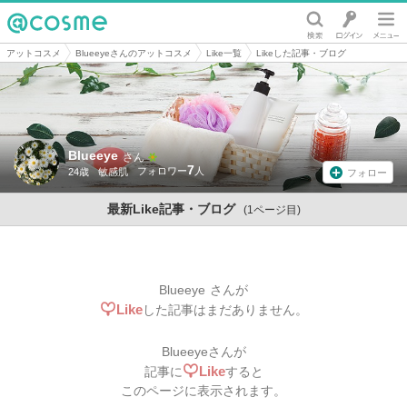
@cosme
アットコスメ
Blueeyeさんのアットコスメ
Like一覧
Likeした記事・ブログ
Blueeye
さん
7
24歳
敏感肌
フォロー
最新Like記事・ブログ
(1ページ目)
Blueeye
さんが
Like
した記事はまだありません。
Blueeye
さんが
Like
記事に
すると
このページに表示されます。