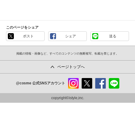
このページをシェア
ポスト
シェア
送る
掲載の情報・画像など、すべてのコンテンツの無断複写、転載を禁じます。
ページトップへ
@cosme
公式SNSアカウント
instag
x
faceb
line
ram
ook
copyright©istyle,inc.