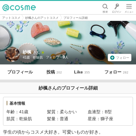
@cosme
アットコスメ
紗楓さんのアットコスメ
プロフィール詳細
紗楓
さん
9
41歳
乾燥肌
フォロー
プロフィール
投稿
Like
フォロー
202
355
282
紗楓さんのプロフィール詳細
基本情報
年齢
41歳
髪質
柔らかい
血液型
B型
肌質
乾燥肌
髪量
普通
星座
獅子座
学生の頃からコスメ大好き。可愛いものが好き。