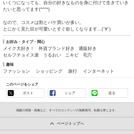
いくつになっても、自分の好きなものを身に付けて生きていき
たいと思ってます(*^^*)
なので、コスメは割とパケ買いが多い。
とにかく見た目が可愛いとすぐ欲しくなります…(´∀`)
お好み・タイプ・関心
メイク大好き！
外資ブランド好き
通販好き
セルフチョイス派
うるおい
ニキビ
毛穴
趣味
ファッション
ショッピング
旅行
インターネット
このページをシェア
ポスト
シェア
送る
掲載の情報・画像など、すべてのコンテンツの無断複写、転載を禁じます。
ページトップへ